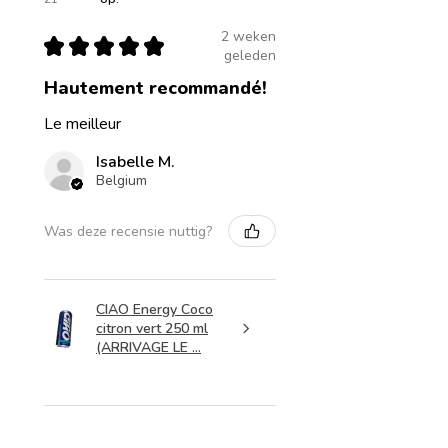
2 weken
★
★
★
★
★
geleden
Hautement recommandé!
Le meilleur
Isabelle M.
Belgium
Was deze recensie nuttig?
CIAO Energy Coco
citron vert 250 ml
(ARRIVAGE LE ...