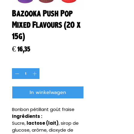
Bazooka Push Pop
Mixed Flavours (20 x
15g)
Prijs
€ 16,35
Aantal
*
In winkelwagen
Bonbon pétillant goût fraise
Ingrédients :
Sucre,
lactose (lait)
, sirop de
glucose, arôme, dioxyde de