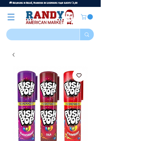
🚚 Bezorging in België, Frankrijk en Luxemburg voor slechts €3,00