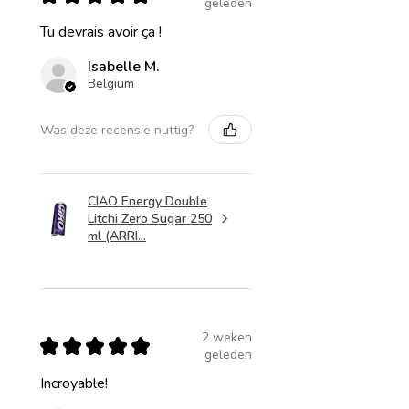
geleden
Tu devrais avoir ça !
Isabelle M.
Belgium
Was deze recensie nuttig?
CIAO Energy Double
Litchi Zero Sugar 250
ml (ARRI...
2 weken
★
★
★
★
★
geleden
Incroyable!