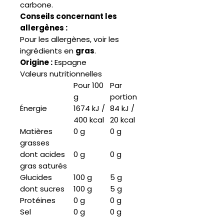
carbone.
Conseils concernant les
allergènes :
Pour les allergènes, voir les
ingrédients en
gras
.
Origine :
Espagne
Valeurs nutritionnelles
Pour 100
Par
g
portion
Énergie
1674 kJ /
84 kJ /
400 kcal
20 kcal
Matières
0 g
0 g
grasses
dont acides
0 g
0 g
gras saturés
Glucides
100 g
5 g
dont sucres
100 g
5 g
Protéines
0 g
0 g
Sel
0 g
0 g