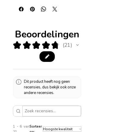
Beoordelingen
★
★
★
★
★
21
21
Dit product heeft nog geen
recensies, dus bekijk ook onze
andere recensies.
1 - 6 van
Sorteer
21
op: