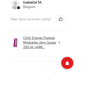
Isabelle M.
Belgium
Was deze recensie nuttig?
CIAO Energy Pomme
Rhubarbe Zero Sugar
250 ml (ARR...
2 weken
★
★
★
★
★
geleden
Merveilleux!
Top
Isabelle M.