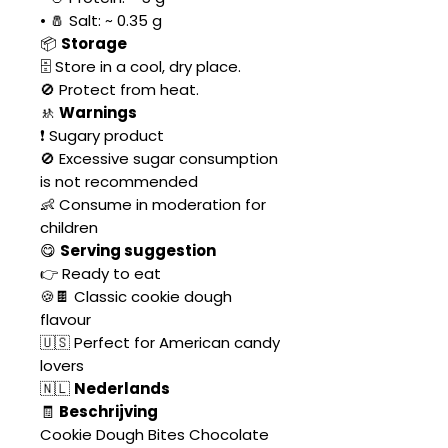
• 🧂 Salt: ~ 0.35 g
📦
Storage
🗄️ Store in a cool, dry place.
🚫 Protect from heat.
🚸
Warnings
❗ Sugary product
🚫 Excessive sugar consumption
is not recommended
👶 Consume in moderation for
children
😋
Serving suggestion
👉 Ready to eat
🍪🍫 Classic cookie dough
flavour
🇺🇸 Perfect for American candy
lovers
🇳🇱
Nederlands
🧾
Beschrijving
Cookie Dough Bites Chocolate