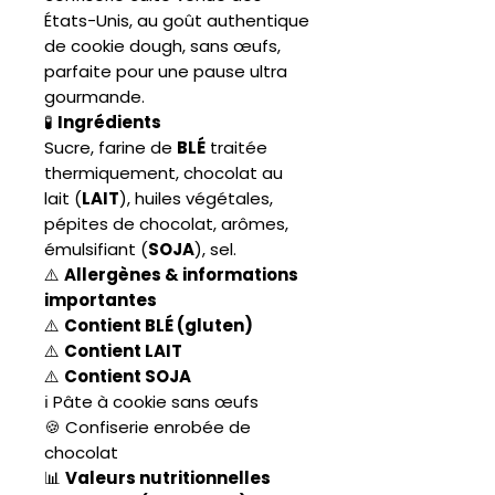
États-Unis, au goût authentique
de cookie dough, sans œufs,
parfaite pour une pause ultra
gourmande.
🧪
Ingrédients
Sucre, farine de
BLÉ
traitée
thermiquement, chocolat au
lait (
LAIT
), huiles végétales,
pépites de chocolat, arômes,
émulsifiant (
SOJA
), sel.
⚠️
Allergènes & informations
importantes
⚠️
Contient BLÉ (gluten)
⚠️
Contient LAIT
⚠️
Contient SOJA
ℹ️ Pâte à cookie sans œufs
🍪 Confiserie enrobée de
chocolat
📊
Valeurs nutritionnelles