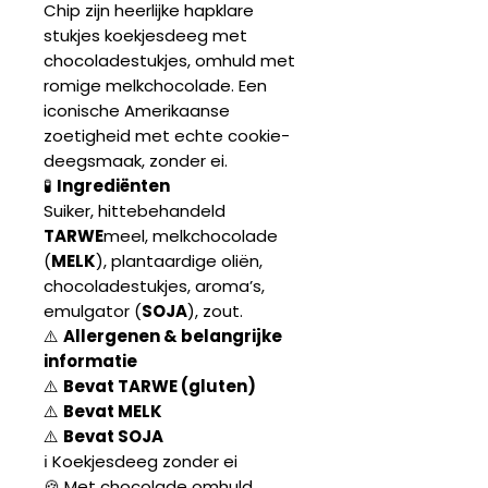
Chip zijn heerlijke hapklare
stukjes koekjesdeeg met
chocoladestukjes, omhuld met
romige melkchocolade. Een
iconische Amerikaanse
zoetigheid met echte cookie-
deegsmaak, zonder ei.
🧪
Ingrediënten
Suiker, hittebehandeld
TARWE
meel, melkchocolade
(
MELK
), plantaardige oliën,
chocoladestukjes, aroma’s,
emulgator (
SOJA
), zout.
⚠️
Allergenen & belangrijke
informatie
⚠️
Bevat TARWE (gluten)
⚠️
Bevat MELK
⚠️
Bevat SOJA
ℹ️ Koekjesdeeg zonder ei
🍪 Met chocolade omhuld