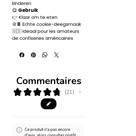
kinderen
😋
Gebruik
👉 Klaar om te eten
🍪🍫 Echte cookie-deegsmaak
🇺🇸 Ideaal pour les amateurs
de confiseries américaines
Commentaires
★
★
★
★
★
21
21
Ce produit n'a pas encore
d'avis, alors consultez plutôt