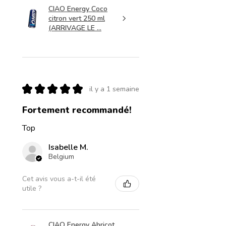
CIAO Energy Coco
citron vert 250 ml
(ARRIVAGE LE ...
★
★
★
★
★
il y a 1 semaine
Fortement recommandé!
Top
Isabelle M.
Belgium
Cet avis vous a-t-il été
utile ?
CIAO Energy Abricot