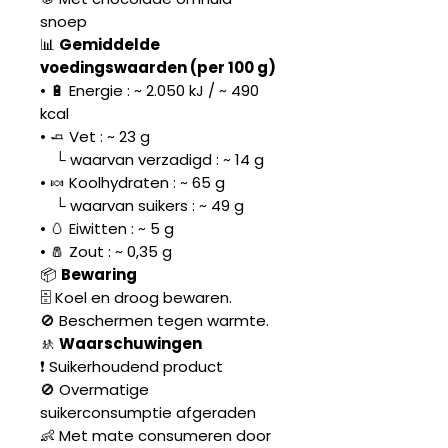
snoep
📊
Gemiddelde
voedingswaarden (per 100 g)
• 🔋 Energie : ~ 2.050 kJ / ~ 490
kcal
• 🧈 Vet : ~ 23 g
└ waarvan verzadigd : ~ 14 g
• 🍬 Koolhydraten : ~ 65 g
└ waarvan suikers : ~ 49 g
• 🥚 Eiwitten : ~ 5 g
• 🧂 Zout : ~ 0,35 g
📦
Bewaring
🗄️ Koel en droog bewaren.
🚫 Beschermen tegen warmte.
🚸
Waarschuwingen
❗ Suikerhoudend product
🚫 Overmatige
suikerconsumptie afgeraden
👶 Met mate consumeren door