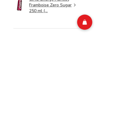
Framboise Zero Sugar
250 ml (...
★
★
★
★
★
il y a 1 semaine
Tu devrais avoir ça !
Isabelle M.
Belgium
Cet avis vous a-t-il été
utile ?
CIAO Energy Double
Litchi Zero Sugar 250
ml (ARRI...