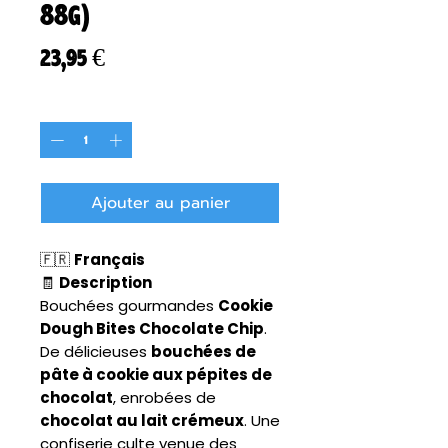
88g)
Prix
23,95 €
Quantité
*
Ajouter au panier
🇫🇷
Français
🧾
Description
Bouchées gourmandes
Cookie
Dough Bites Chocolate Chip
.
De délicieuses
bouchées de
pâte à cookie aux pépites de
chocolat
, enrobées de
chocolat au lait crémeux
. Une
confiserie culte venue des