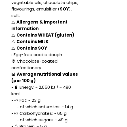
vegetable oils, chocolate chips,
flavourings, emulsifier (
SOY
),
salt.
⚠️
Allergens & important
information
⚠️
Contains WHEAT (gluten)
⚠️
Contains MILK
⚠️
Contains SOY
ℹ️ Egg-free cookie dough
🍪 Chocolate-coated
confectionery
📊
Average nutritional values
(per 100 g)
• 🔋 Energy: ~ 2,050 kJ / ~ 490
kcal
• 🧈 Fat: ~ 23 g
└ of which saturates: ~ 14 g
• 🍬 Carbohydrates: ~ 65 g
└ of which sugars: ~ 49 g
• 🥚 Protein: ~ 5 g