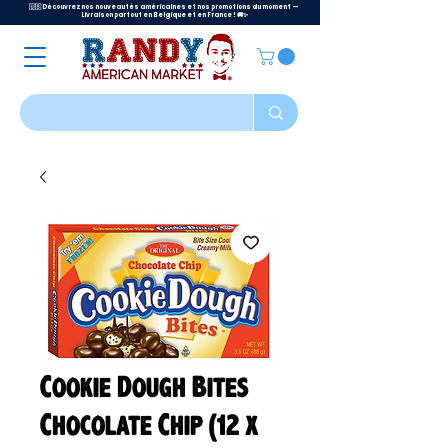
🇺🇸 Découvrez nos nouveautés américaines et nos promotions du moment —
Livraison partout en Belgique et en France ! 🚚✨
Cookie Dough Bites
Chocolate Chip (12 x