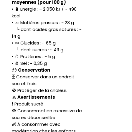
moyennes (pour 100 g)
• 🔋 Énergie : ~ 2 050 kJ / ~ 490
kcal
• 🧈 Matières grasses : ~ 23 g
└ dont acides gras saturés : ~
14 g
• 🍬 Glucides : ~ 65 g
└ dont sucres : ~ 49 g
• 🥚 Protéines : ~ 5 g
• 🧂 Sel : ~ 0,35 g
📦
Conservation
🗄️ Conserver dans un endroit
sec et frais.
🚫 Protéger de la chaleur.
🚸
Avertissements
❗ Produit sucré
🚫 Consommation excessive de
sucres déconseillée
👶 À consommer avec
modération chez les enfants