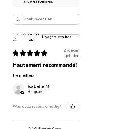
andere recensies.
1 - 6 van
Sorteer
21
op:
2 weken
★
★
★
★
★
geleden
Hautement recommandé!
Le meilleur
Isabelle M.
Belgium
Was deze recensie nuttig?
CIAO Energy Coco