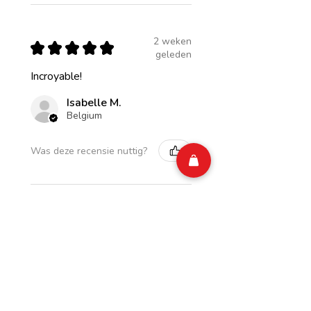
2 weken
★
★
★
★
★
geleden
Incroyable!
Isabelle M.
Belgium
Was deze recensie nuttig?
CIAO Energy Pomme
Rhubarbe Zero Sugar
250 ml (ARR...
2 weken