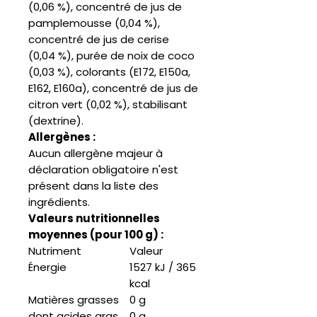
(0,06 %), concentré de jus de
pamplemousse (0,04 %),
concentré de jus de cerise
(0,04 %), purée de noix de coco
(0,03 %), colorants (E172, E150a,
E162, E160a), concentré de jus de
citron vert (0,02 %), stabilisant
(dextrine).
Allergènes :
Aucun allergène majeur à
déclaration obligatoire n'est
présent dans la liste des
ingrédients.
Valeurs nutritionnelles
moyennes (pour 100 g) :
Nutriment
Valeur
Énergie
1527 kJ / 365
kcal
Matières grasses
0 g
dont acides gras
0 g