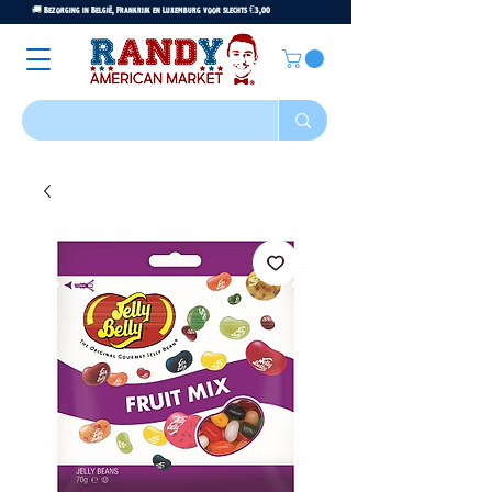
🚚 Bezorging in België, Frankrijk en Luxemburg voor slechts €3,00