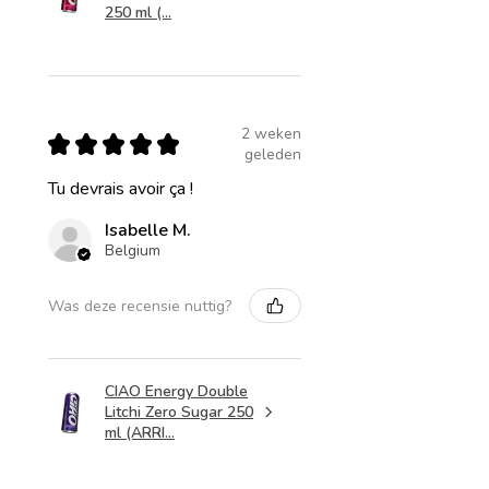
250 ml (...
2 weken
★
★
★
★
★
geleden
Tu devrais avoir ça !
Isabelle M.
Belgium
Was deze recensie nuttig?
CIAO Energy Double
Litchi Zero Sugar 250
ml (ARRI...