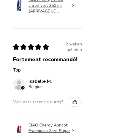
citron vert 250 ml
(ARRIVAGE LE ...
2 weken
★
★
★
★
★
geleden
Fortement recommandé!
Top
Isabelle M.
Belgium
Was deze recensie nuttig?
CIAO Energy Abricot
Framboise Zero Sugar