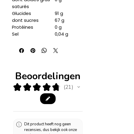
saturés
Glucides
91 g
dont sucres
67 g
Protéines
0 g
Sel
0,04 g
Beoordelingen
★
★
★
★
★
21
21
Dit product heeft nog geen
recensies, dus bekijk ook onze