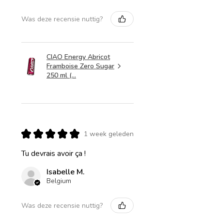
Was deze recensie nuttig?
CIAO Energy Abricot
Framboise Zero Sugar
250 ml (...
★
★
★
★
★
1 week geleden
Tu devrais avoir ça !
Isabelle M.
Belgium
Was deze recensie nuttig?