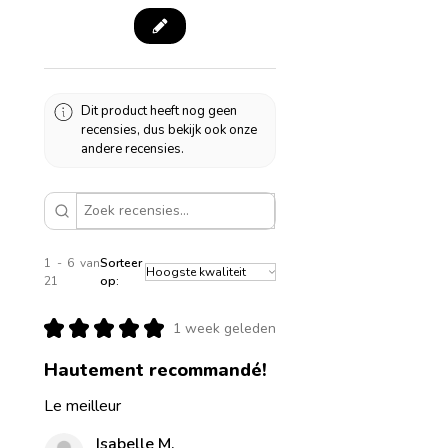
Dit product heeft nog geen
recensies, dus bekijk ook onze
andere recensies.
1 - 6 van
Sorteer
21
op:
★
★
★
★
★
1 week geleden
Hautement recommandé!
Le meilleur
Isabelle M.