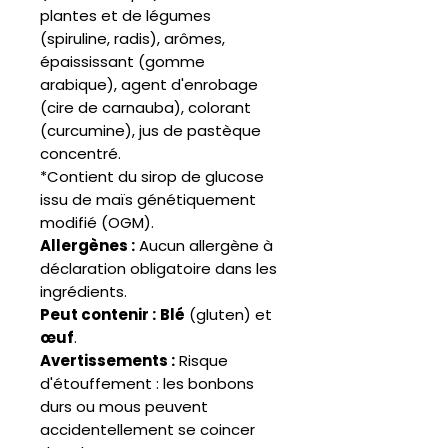
plantes et de légumes
(spiruline, radis), arômes,
épaississant (gomme
arabique), agent d'enrobage
(cire de carnauba), colorant
(curcumine), jus de pastèque
concentré.
*Contient du sirop de glucose
issu de maïs génétiquement
modifié (OGM).
Allergènes :
Aucun allergène à
déclaration obligatoire dans les
ingrédients.
Peut contenir :
Blé
(gluten) et
œuf
.
Avertissements :
Risque
d'étouffement : les bonbons
durs ou mous peuvent
accidentellement se coincer