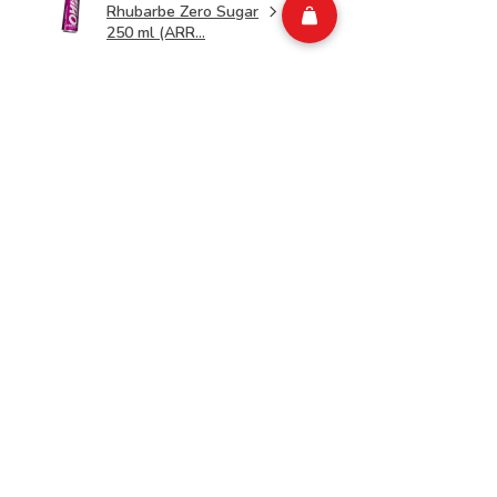
Rhubarbe Zero Sugar
250 ml (ARR...
★
★
★
★
★
1 week geleden
Merveilleux!
Top
Isabelle M.
Belgium
Was deze recensie nuttig?
CIAO Energy Kiwi
Concombre Zero