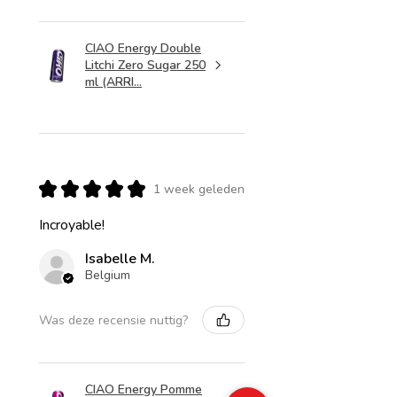
CIAO Energy Double
Litchi Zero Sugar 250
ml (ARRI...
★
★
★
★
★
1 week geleden
Incroyable!
Isabelle M.
Belgium
Was deze recensie nuttig?
CIAO Energy Pomme