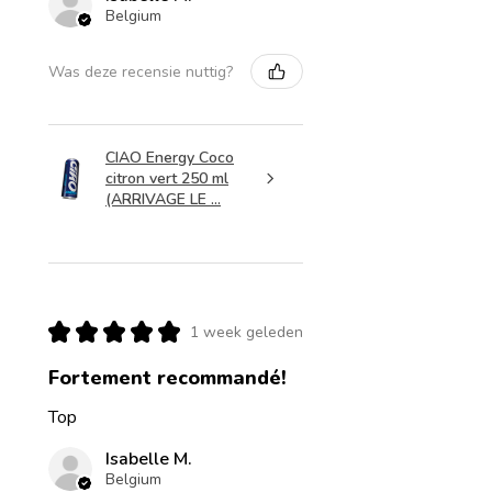
Belgium
Was deze recensie nuttig?
CIAO Energy Coco
citron vert 250 ml
(ARRIVAGE LE ...
★
★
★
★
★
1 week geleden
Fortement recommandé!
Top
Isabelle M.
Belgium