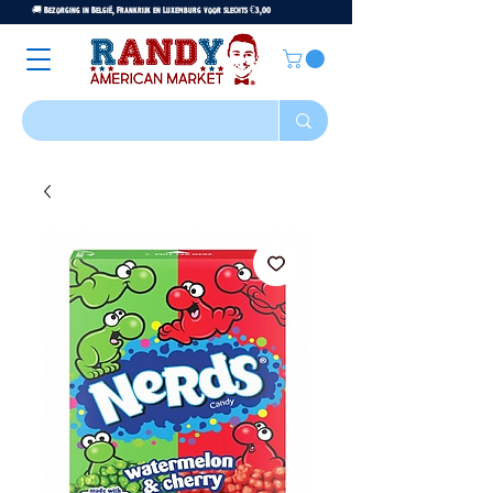
🚚 Bezorging in België, Frankrijk en Luxemburg voor slechts €3,00