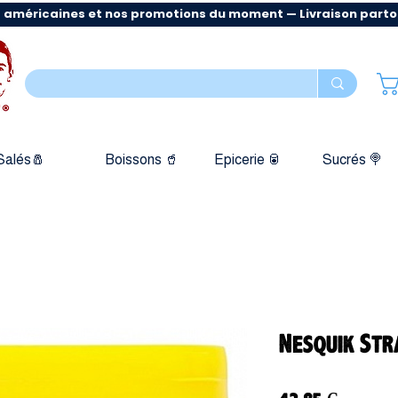
 américaines et nos promotions du moment — Livraison partout
Salés🧂
Boissons 🥤
Epicerie 🥫
Sucrés 🍭
Nesquik Str