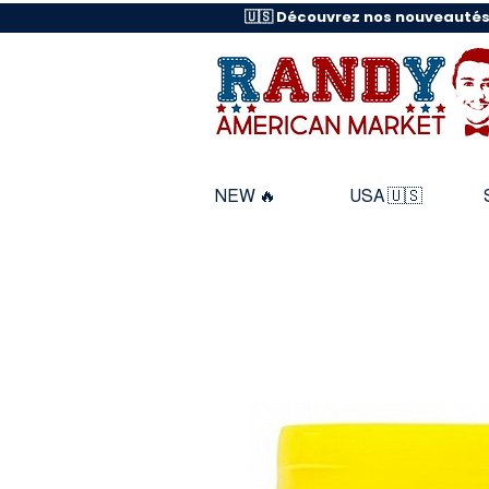
🇺🇸 Découvrez nos nouveautés
NEW 🔥
USA 🇺🇸