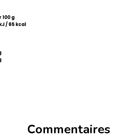
 100 g
kJ / 65 kcal
g
g
g
Commentaires