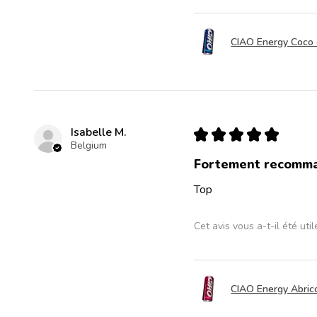
CIAO Energy Coco c
Isabelle M.
★
★
★
★
★
Belgium
Fortement recomm
Top
Cet avis vous a-t-il été util
CIAO Energy Abrico