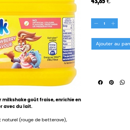
Prix
43,85 €
Quantité
*
Ajouter au pan
 milkshake goût fraise, enrichie en
r avec du lait.
t naturel (rouge de betterave),