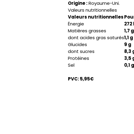
Origine :
Royaume-Uni.
Valeurs nutritionnelles
Valeurs nutritionnelles
Pour
Énergie
272 
Matières grasses
1,7 g
dont acides gras saturés
1,1 g
Glucides
9 g
dont sucres
8,3 
Protéines
3,5 
Sel
0,1 
PVC: 5,95€