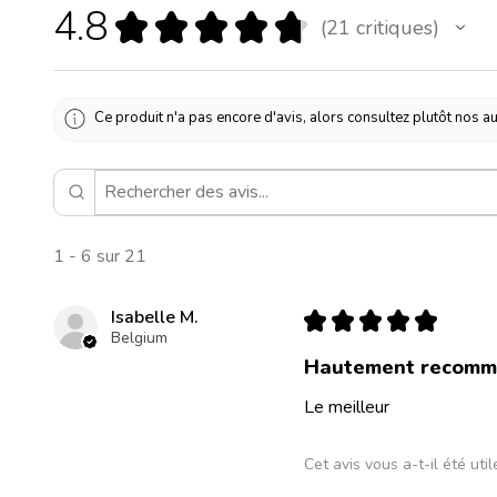
4.8
★
★
★
★
★
21
critiques
21
Ce produit n'a pas encore d'avis, alors consultez plutôt nos au
1 - 6 sur 21
Isabelle M.
★
★
★
★
★
Belgium
Hautement recomm
Le meilleur
Cet avis vous a-t-il été util