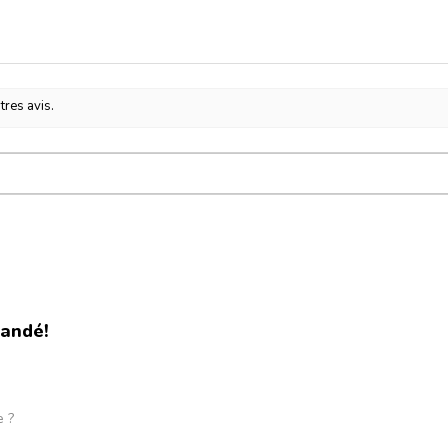
tres avis.
andé!
e ?