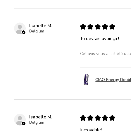
Isabelle M.
★
★
★
★
★
Belgium
Tu devrais avoir ça !
Cet avis vous a-t-il été util
CIAO Energy Double
Isabelle M.
★
★
★
★
★
Belgium
Incroyable!