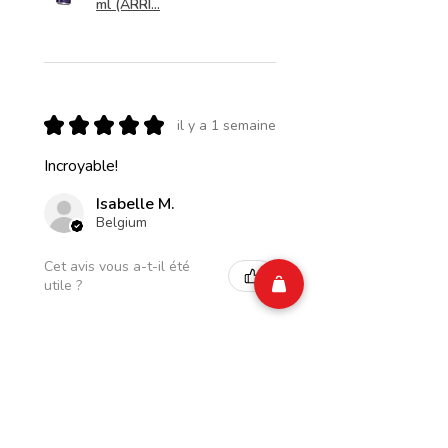
ml (ARRI...
★
★
★
★
★
il y a 1 semaine
Incroyable!
Isabelle M.
Belgium
Cet avis vous a-t-il été
utile ?
CIAO Energy Pomme
Rhubarbe Zero Sugar
250 ml (ARR...