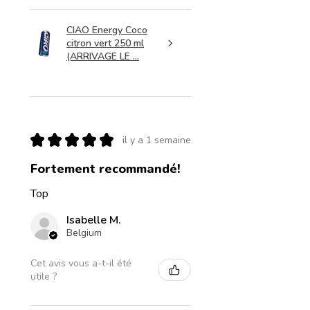
CIAO Energy Coco
citron vert 250 ml
(ARRIVAGE LE ...
★
★
★
★
★
il y a 1 semaine
Fortement recommandé!
Top
Isabelle M.
Belgium
Cet avis vous a-t-il été
utile ?