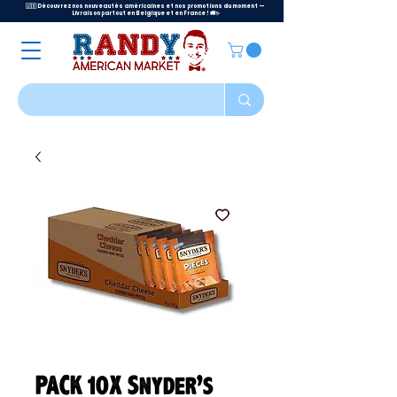
🇺🇸 Découvrez nos nouveautés américaines et nos promotions du moment —
Livraison partout en Belgique et en France ! 🚚✨
PACK 10X Snyder’s