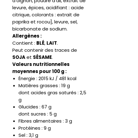
d’oignon, poudre d’ail, extrait de
levure, épices, acidifiant : acide
citrique, colorants : extrait de
paprika et rocou], levure, sel,
bicarbonate de sodium.
Allergènes :
Contient :
BLÉ
,
LAIT
.
Peut contenir des traces de
SOJA
et
SÉSAME
.
Valeurs nutritionnelles
moyennes pour 100 g :
Énergie : 2015 kJ / 481 kcal
Matières grasses : 19 g
dont acides gras saturés : 2,5
g
Glucides : 67 g
dont sucres : 5 g
Fibres alimentaires : 3 g
Protéines : 9 g
Sel : 3,1 g