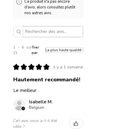
Ce produit n'a pas encore
d'avis, alors consultez plutôt
nos autres avis.
1 - 6 sur
Trier
21
par:
★
★
★
★
★
il y a 1 semaine
Hautement recommandé!
Le meilleur
Isabelle M.
Belgium
Cet avis vous a-t-il été
utile ?