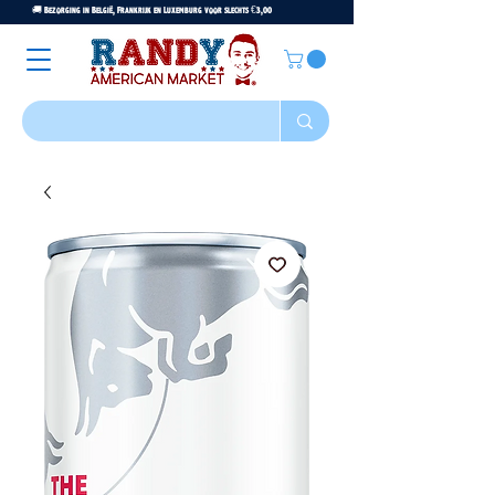
🚚 Bezorging in België, Frankrijk en Luxemburg voor slechts €3,00