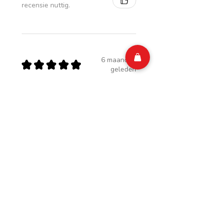
recensie nuttig.
6 maanden
★
★
★
★
★
geleden
Genial
Facilité de paiement,facile a retire
Jessica C.
Oupeye, BE-WLG
6 maanden
Toon antwoord
(1)
geleden
Was deze recensie nuttig?