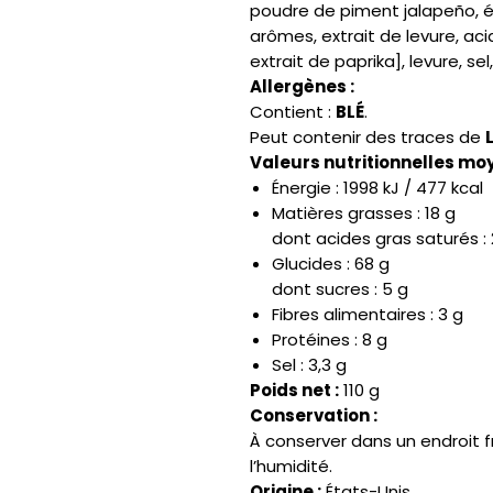
poudre de piment jalapeño, ép
arômes, extrait de levure, acidi
extrait de paprika], levure, s
Allergènes :
Contient :
BLÉ
.
Peut contenir des traces de
Valeurs nutritionnelles moy
Énergie : 1998 kJ / 477 kcal
Matières grasses : 18 g
dont acides gras saturés : 
Glucides : 68 g
dont sucres : 5 g
Fibres alimentaires : 3 g
Protéines : 8 g
Sel : 3,3 g
Poids net :
110 g
Conservation :
À conserver dans un endroit fra
l’humidité.
Origine :
États-Unis.