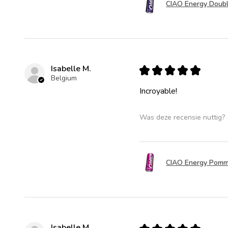
CIAO Energy Double
Isabelle M.
★
★
★
★
★
Belgium
Incroyable!
Was deze recensie nuttig?
CIAO Energy Pomme
Isabelle M.