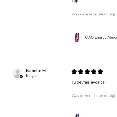
Top
Was deze recensie nuttig?
CIAO Energy Abrico
Isabelle M.
★
★
★
★
★
Belgium
Tu devrais avoir ça !
Was deze recensie nuttig?