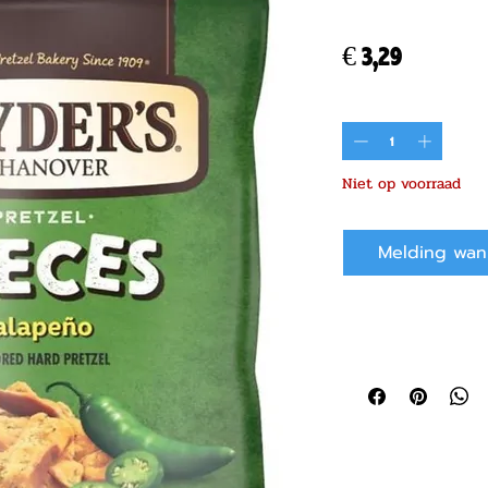
Prijs
€ 3,29
Aantal
*
Niet op voorraad
Melding wan