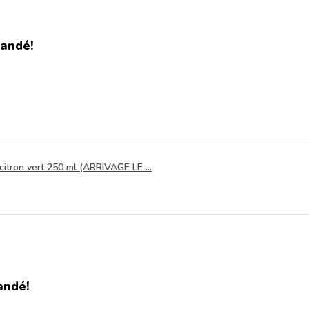
andé!
itron vert 250 ml (ARRIVAGE LE ...
andé!