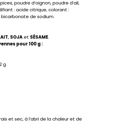
ices, poudre d’oignon, poudre d’ail,
fiant : acide citrique, colorant :
el, bicarbonate de sodium.
LAIT
,
SOJA
et
SÉSAME
.
ennes pour 100 g :
2 g
is et sec, à l’abri de la chaleur et de