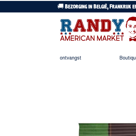
🚚 Bezorging in België, Frankrijk 
ontvangst
Boutiq