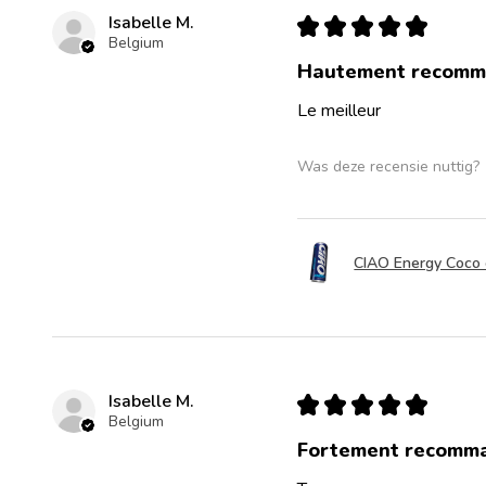
Isabelle M.
★
★
★
★
★
Belgium
Hautement recomm
Le meilleur
Was deze recensie nuttig?
CIAO Energy Coco c
Isabelle M.
★
★
★
★
★
Belgium
Fortement recomm