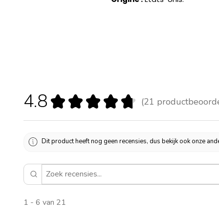
4.8
★
★
★
★
★
21
productbeoord
21
Dit product heeft nog geen recensies, dus bekijk ook onze and
1 - 6 van 21