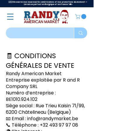
🇺🇸 Découvrez nos nouveautés américaines et nos promotions du moment —
Livraison partout en Belgique et en France ! 🚚✨
🧾 CONDITIONS
GÉNÉRALES DE VENTE
Randy American Market
Entreprise exploitée par R and R
Company SRL
Numéro d’entreprise :
BE1010.924.102
Siège social : Rue Trieu Kaisin 71/99,
6200 Châtelineau (Belgique)
📧 Email : info@randymarket.be
📞 Téléphone :
+32 493 97 97 08