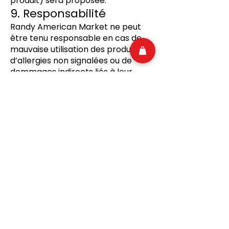
produit) sera proposée.
9. Responsabilité
Randy American Market ne peut
être tenu responsable en cas de
mauvaise utilisation des produits,
d’allergies non signalées ou de
dommages indirects liés à leur
consommation.
10. Protection des
données personnelles
Les données personnelles du client
sont collectées uniquement pour le
traitement des commandes et la
gestion de la relation commerciale.
Elles ne sont jamais revendues à
des tiers.
Le client dispose d’un droit d’accès,
de rectification et de suppression
de ses données en envoyant une
demande écrite à l’adresse du