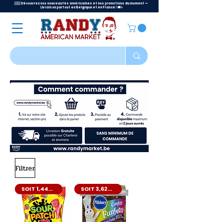
🇺🇸 Découvrez nos nouveautés américaines et nos promotions du moment —
Livraison partout en Belgique et en France ! 🚚✨
Filtrer
SOIT 1,44€/PC
SOIT 3,62€/PC