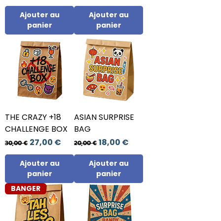
Ajouter au
Ajouter au
panier
panier
THE CRAZY +18
ASIAN SURPRISE
CHALLENGE BOX
BAG
Prix original
Prix promotionnel
Prix original
Prix promotionnel
27,00 €
18,00 €
30,00 €
20,00 €
Ajouter au
Ajouter au
panier
panier
BANGER