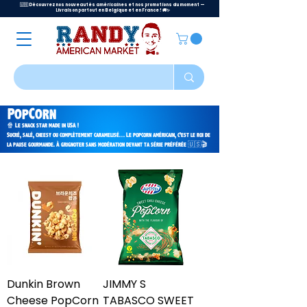
🇺🇸 Découvrez nos nouveautés américaines et nos promotions du moment —
Livraison partout en Belgique et en France ! 🚚✨
PopCorn
🍿 Le snack star made in USA !
Sucré, salé, cheesy ou complètement caramelisé… Le popcorn américain, c’est le roi de
la pause gourmande. À grignoter sans modération devant ta série préférée 🇺🇸🎬
Dunkin Brown
JIMMY S
Cheese PopCorn
TABASCO SWEET