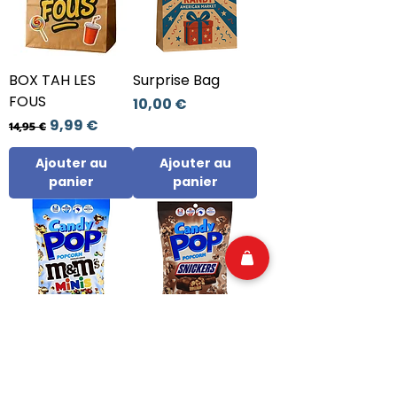
BOX TAH LES
Surprise Bag
FOUS
Prix
10,00 €
Prix original
Prix promotionnel
9,99 €
14,95 €
Ajouter au
Ajouter au
panier
panier
Candy Pop
Candy Pop
Popcorn M&m's
Popcorn Snickers
Minis
Prix
6,99 €