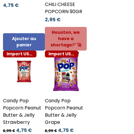
CHILI CHEESE
Prix
4,75 €
POPCORN 90GR
Prix
2,95 €
Houston, we
Ajouter au
have a
panier
shortage!” 🚀
Import US 🇺🇸
Import US 🇺🇸
Candy Pop
Candy Pop
Popcorn Peanut
Popcorn Peanut
Butter & Jelly
Butter & Jelly
Strawberry
Grape
Prix original
Prix promotionnel
Prix original
Prix promotionnel
4,75 €
4,75 €
6,99 €
6,99 €