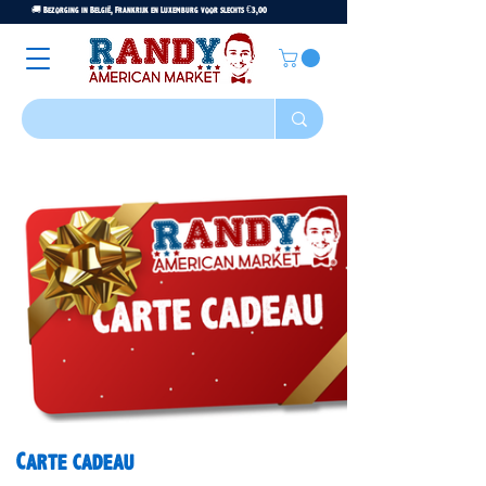
🚚 Bezorging in België, Frankrijk en Luxemburg voor slechts €3,00
Carte cadeau