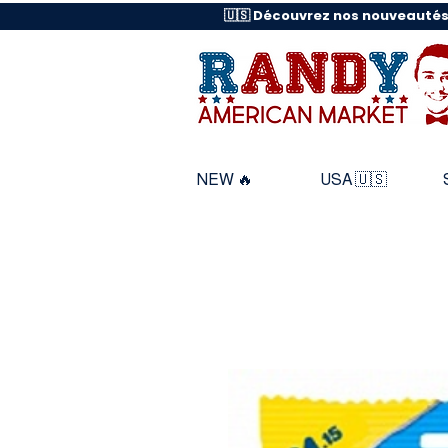
🇺🇸 Découvrez nos nouveautés
NEW 🔥
USA 🇺🇸