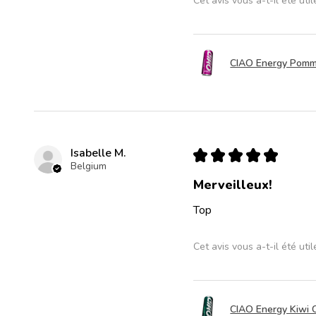
Cet avis vous a-t-il été util
CIAO Energy Pomme
Isabelle M.
★
★
★
★
★
Belgium
Merveilleux!
Top
Cet avis vous a-t-il été util
CIAO Energy Kiwi 