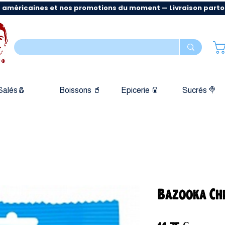
 américaines et nos promotions du moment — Livraison partout
Salés🧂
Boissons 🥤
Epicerie 🥫
Sucrés 🍭
Bazooka Che