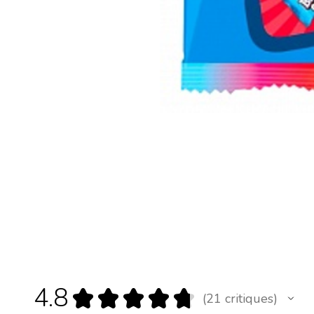
4.8
★
★
★
★
★
21
critiques
21