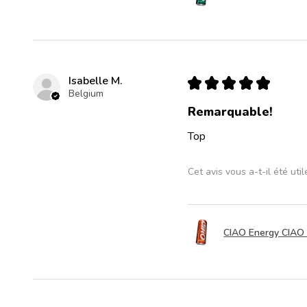
Isabelle M.
★
★
★
★
★
Belgium
Remarquable!
Top
Cet avis vous a-t-il été util
CIAO Energy CIAO 