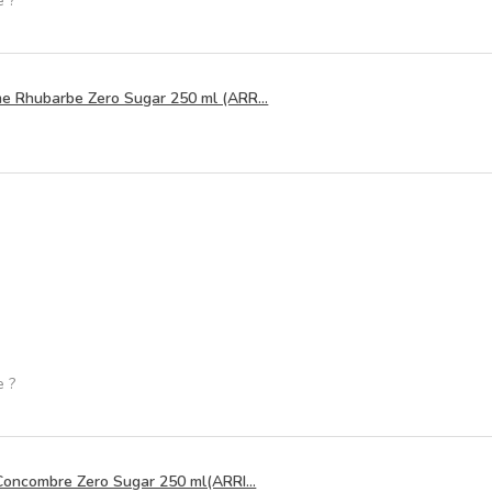
e ?
 Rhubarbe Zero Sugar 250 ml (ARR...
e ?
Concombre Zero Sugar 250 ml(ARRI...