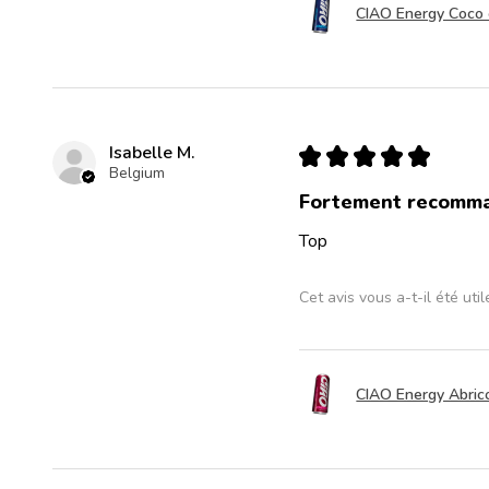
CIAO Energy Coco c
Isabelle M.
★
★
★
★
★
Belgium
Fortement recomm
Top
Cet avis vous a-t-il été util
CIAO Energy Abrico