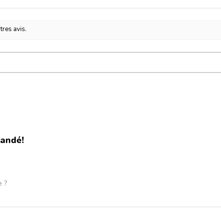
tres avis.
andé!
e ?