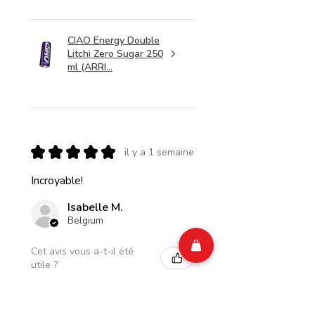
CIAO Energy Double
Litchi Zero Sugar 250
ml (ARRI...
★
★
★
★
★
il y a 1 semaine
Incroyable!
Isabelle M.
Belgium
Cet avis vous a-t-il été
utile ?