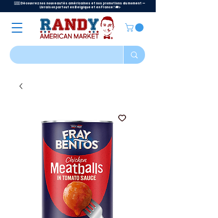
🇺🇸 Découvrez nos nouveautés américaines et nos promotions du moment —
Livraison partout en Belgique et en France ! 🚚✨