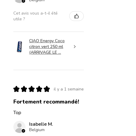
Cet avis vous a-t-il été
utile ?
CIAO Energy Coco
citron vert 250 ml
(ARRIVAGE LE ...
★
★
★
★
★
il y a 1 semaine
Fortement recommandé!
Top
Isabelle M.
Belgium