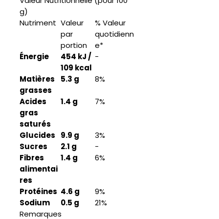
Valeur Nutritionnelle (pour 100
g)
Nutriment
Valeur
% Valeur
par
quotidienn
portion
e*
Énergie
454 kJ /
-
109 kcal
Matières
5.3 g
8%
grasses
Acides
1.4 g
7%
gras
saturés
Glucides
9.9 g
3%
Sucres
2.1 g
-
Fibres
1.4 g
6%
alimentai
res
Protéines
4.6 g
9%
Sodium
0.5 g
21%
Remarques