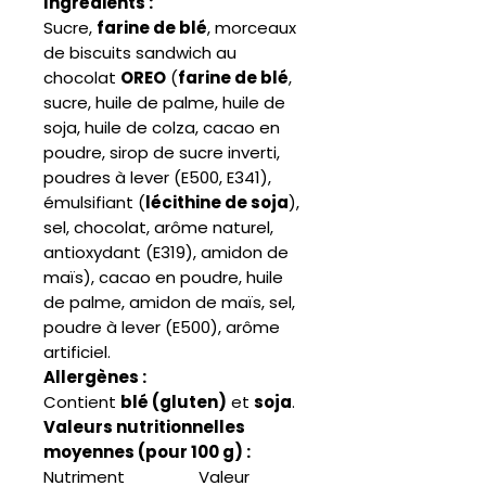
Ingrédients :
Sucre,
farine de blé
, morceaux
de biscuits sandwich au
chocolat
OREO
(
farine de blé
,
sucre, huile de palme, huile de
soja, huile de colza, cacao en
poudre, sirop de sucre inverti,
poudres à lever (E500, E341),
émulsifiant (
lécithine de soja
),
sel, chocolat, arôme naturel,
antioxydant (E319), amidon de
maïs), cacao en poudre, huile
de palme, amidon de maïs, sel,
poudre à lever (E500), arôme
artificiel.
Allergènes :
Contient
blé (gluten)
et
soja
.
Valeurs nutritionnelles
moyennes (pour 100 g) :
Nutriment
Valeur