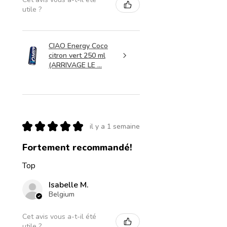
utile ?
CIAO Energy Coco
citron vert 250 ml
(ARRIVAGE LE ...
★
★
★
★
★
il y a 1 semaine
Fortement recommandé!
Top
Isabelle M.
Belgium
Cet avis vous a-t-il été
utile ?