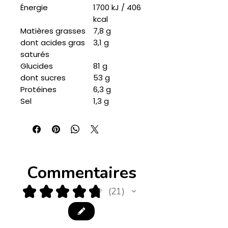
Énergie
1700 kJ / 406
kcal
Matières grasses
7,8 g
dont acides gras
3,1 g
saturés
Glucides
81 g
dont sucres
53 g
Protéines
6,3 g
Sel
1,3 g
Commentaires
★
★
★
★
★
21
21