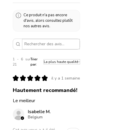
Ce produit n'a pas encore
d'avis, alors consultez plutôt
nos autres avis.
1 - 6 sur
Trier
21
par:
★
★
★
★
★
il y a 1 semaine
Hautement recommandé!
Le meilleur
Isabelle M.
Belgium
Cet avis vous a-t-il été