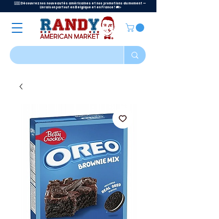
🇺🇸 Découvrez nos nouveautés américaines et nos promotions du moment —
Livraison partout en Belgique et en France ! 🚚✨