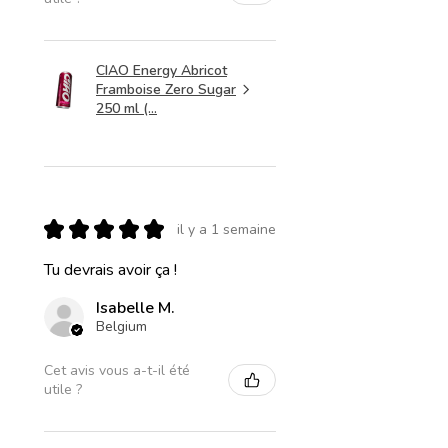
CIAO Energy Abricot
Framboise Zero Sugar
250 ml (...
★
★
★
★
★
il y a 1 semaine
Tu devrais avoir ça !
Isabelle M.
Belgium
Cet avis vous a-t-il été
utile ?