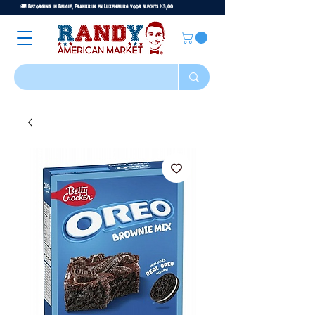
🚚 Bezorging in België, Frankrijk en Luxemburg voor slechts €3,00