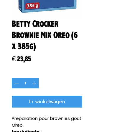
Betty Crocker
Brownie Mix Oreo (6
x 385g)
Prijs
€ 23,85
Aantal
*
In winkelwagen
Préparation pour brownies goût
Oreo
Ingrédients :