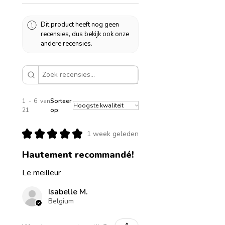
Dit product heeft nog geen
recensies, dus bekijk ook onze
andere recensies.
1 - 6 van
Sorteer
21
op:
★
★
★
★
★
1 week geleden
Hautement recommandé!
Le meilleur
Isabelle M.
Belgium