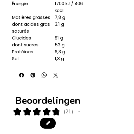
Énergie
1700 kJ / 406
kcal
Matières grasses
7,8 g
dont acides gras
3,1 g
saturés
Glucides
81 g
dont sucres
53 g
Protéines
6,3 g
Sel
1,3 g
Beoordelingen
★
★
★
★
★
21
21