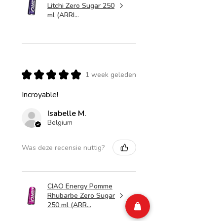
Litchi Zero Sugar 250
ml (ARRI...
★
★
★
★
★
1 week geleden
Incroyable!
Isabelle M.
Belgium
Was deze recensie nuttig?
CIAO Energy Pomme
Rhubarbe Zero Sugar
250 ml (ARR...