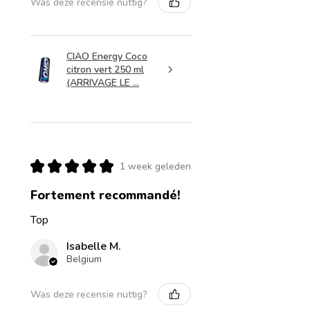
Was deze recensie nuttig?
CIAO Energy Coco
citron vert 250 ml
(ARRIVAGE LE ...
★
★
★
★
★
1 week geleden
Fortement recommandé!
Top
Isabelle M.
Belgium
Was deze recensie nuttig?