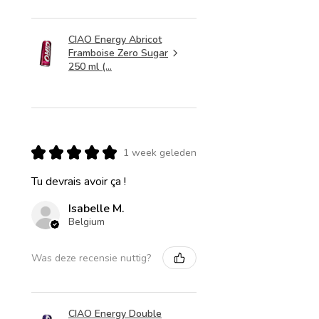
CIAO Energy Abricot
Framboise Zero Sugar
250 ml (...
★
★
★
★
★
1 week geleden
Tu devrais avoir ça !
Isabelle M.
Belgium
Was deze recensie nuttig?
CIAO Energy Double