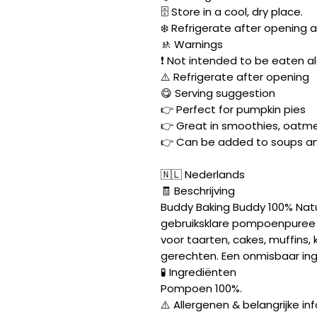
🗄️ Store in a cool, dry place.
❄️ Refrigerate after opening
🚸 Warnings
❗ Not intended to be eaten alo
⚠️ Refrigerate after opening
😋 Serving suggestion
👉 Perfect for pumpkin pies
👉 Great in smoothies, oatme
👉 Can be added to soups an
🇳🇱 Nederlands
🧾 Beschrijving
Buddy Baking Buddy 100% Natu
gebruiksklare pompoenpuree 
voor taarten, cakes, muffins, 
gerechten. Een onmisbaar ing
🧪 Ingrediënten
Pompoen 100%.
⚠️ Allergenen & belangrijke in