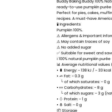
Buddy Baking Buddy 100% Natu
ready-to-use pumpkin purée 
Perfect for pies, cakes, muffi
recipes. A must-have America
🧪 Ingredients
Pumpkin 100%.
⚠️ Allergens & important info
⚠️ May contain traces of soy
⚠️ No added sugar
✅ Suitable for sweet and sav
ℹ️ 100% natural pumpkin purée
📊 Average nutritional values 
• 🔋 Energy: ~ 138 kJ / ~ 33 kcal
• 🧈 Fat: ~ 0.3 g
└ of which saturates: ~ 0 g
• 🍬 Carbohydrates: ~ 8 g
└ of which sugars: ~ 3 g (nat
• 🥚 Protein: ~ 1 g
• 🧂 Salt: ~ 0 g
📦 Storage