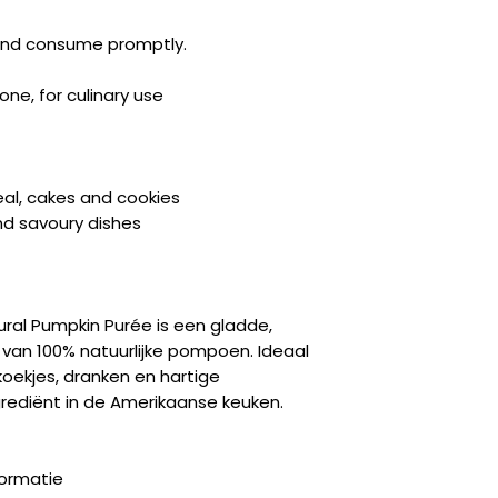
 and consume promptly.
ne, for culinary use
al, cakes and cookies
d savoury dishes
ral Pumpkin Purée is een gladde,
van 100% natuurlijke pompoen. Ideaal
koekjes, dranken en hartige
rediënt in de Amerikaanse keuken.
formatie