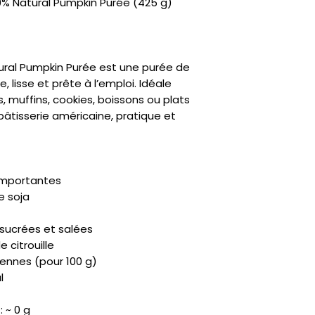
0% Natural Pumpkin Purée (425 g)
ural Pumpkin Purée est une purée de
e, lisse et prête à l’emploi. Idéale
s, muffins, cookies, boissons ou plats
pâtisserie américaine, pratique et
 importantes
e soja
sucrées et salées
e citrouille
yennes (pour 100 g)
l
 ~ 0 g