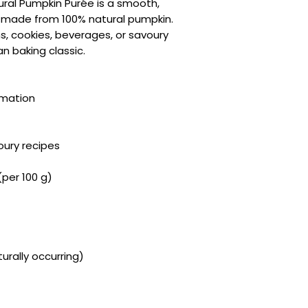
ral Pumpkin Purée is a smooth,
made from 100% natural pumpkin.
ns, cookies, beverages, or savoury
n baking classic.
rmation
oury recipes
(per 100 g)
urally occurring)