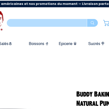
 américaines et nos promotions du moment — Livraison partout
Salés🧂
Boissons 🥤
Epicerie 🥫
Sucrés 🍭
Buddy Baki
Natural Pum