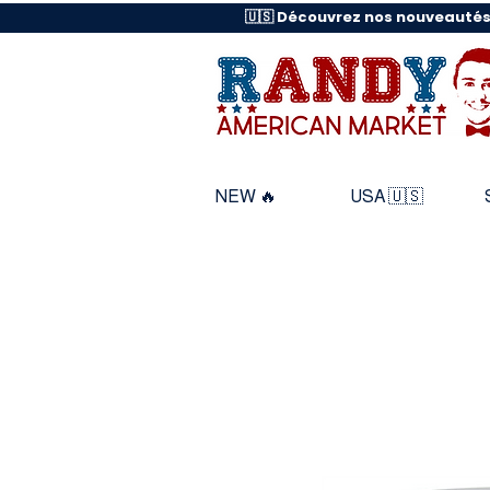
🇺🇸 Découvrez nos nouveautés
NEW 🔥
USA 🇺🇸