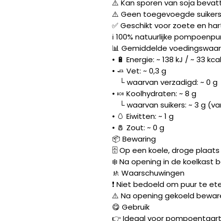
⚠️ Kan sporen van soja bevat
⚠️ Geen toegevoegde suiker
✅ Geschikt voor zoete en har
ℹ️ 100% natuurlijke pompoenp
📊 Gemiddelde voedingswaard
• 🔋 Energie: ~ 138 kJ / ~ 33 kca
• 🧈 Vet: ~ 0,3 g
└ waarvan verzadigd: ~ 0 g
• 🍬 Koolhydraten: ~ 8 g
└ waarvan suikers: ~ 3 g (v
• 🥚 Eiwitten: ~ 1 g
• 🧂 Zout: ~ 0 g
📦 Bewaring
🗄️ Op een koele, droge plaat
❄️ Na opening in de koelkast 
🚸 Waarschuwingen
❗ Niet bedoeld om puur te et
⚠️ Na opening gekoeld bewar
😋 Gebruik
👉 Ideaal voor pompoentaar