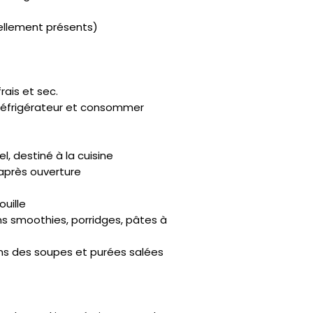
ellement présents)
rais et sec.
u réfrigérateur et consommer
, destiné à la cuisine
 après ouverture
ouille
ns smoothies, porridges, pâtes à
ans des soupes et purées salées