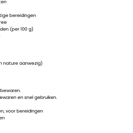
ten
s
tige bereidingen
uree
en (per 100 g)
l
an nature aanwezig)
s bewaren.
bewaren en snel gebruiken.
en, voor bereidingen
en
t