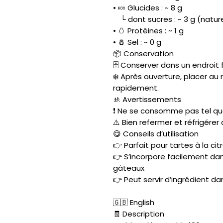
• 🍬 Glucides : ~ 8 g
└ dont sucres : ~ 3 g (natur
• 🥚 Protéines : ~ 1 g
• 🧂 Sel : ~ 0 g
📦 Conservation
🗄️ Conserver dans un endroit f
❄️ Après ouverture, placer a
rapidement.
🚸 Avertissements
❗ Ne se consomme pas tel quel
⚠️ Bien refermer et réfrigérer
😋 Conseils d’utilisation
👉 Parfait pour tartes à la citr
👉 S’incorpore facilement da
gâteaux
👉 Peut servir d’ingrédient d
🇬🇧 English
🧾 Description