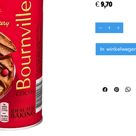
Prijs
€ 9,70
Aantal
*
In winkelwage