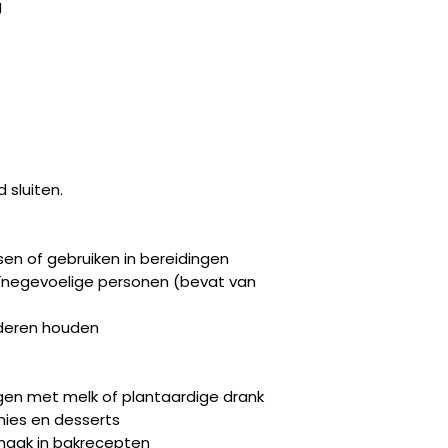
g
 sluiten.
sen of gebruiken in bereidingen
eïnegevoelige personen (bevat van
nderen houden
en met melk of plantaardige drank
nies en desserts
smaak in bakrecepten