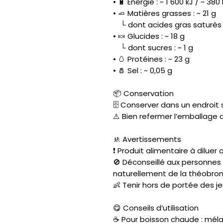
• 🔋 Énergie : ~ 1 600 kJ / ~ 380
• 🧈 Matières grasses : ~ 21 g
└ dont acides gras saturés :
• 🍬 Glucides : ~ 18 g
└ dont sucres : ~ 1 g
• 🥚 Protéines : ~ 23 g
• 🧂 Sel : ~ 0,05 g
📦 Conservation
🗄️ Conserver dans un endroit s
⚠️ Bien refermer l’emballage 
🚸 Avertissements
❗ Produit alimentaire à diluer o
🚫 Déconseillé aux personnes 
naturellement de la théobro
👶 Tenir hors de portée des j
😋 Conseils d’utilisation
☕ Pour boisson chaude : méla