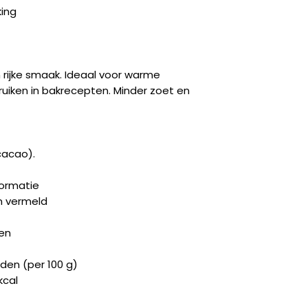
king
rijke smaak. Ideaal voor warme
iken in bakrecepten. Minder zoet en
acao).
formatie
n vermeld
ten
en (per 100 g)
kcal