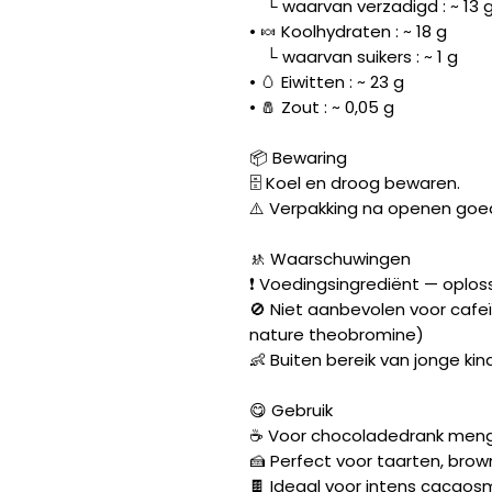
└ waarvan verzadigd : ~ 13 
• 🍬 Koolhydraten : ~ 18 g
└ waarvan suikers : ~ 1 g
• 🥚 Eiwitten : ~ 23 g
• 🧂 Zout : ~ 0,05 g
📦 Bewaring
🗄️ Koel en droog bewaren.
⚠️ Verpakking na openen goed
🚸 Waarschuwingen
❗ Voedingsingrediënt — oplos
🚫 Niet aanbevolen voor caf
nature theobromine)
👶 Buiten bereik van jonge ki
😋 Gebruik
☕ Voor chocoladedrank meng
🍰 Perfect voor taarten, brow
🍫 Ideaal voor intens cacao