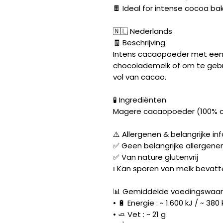
🍫 Ideal for intense cocoa ba
🇳🇱 Nederlands
🧾 Beschrijving
Intens cacaopoeder met een 
chocolademelk of om te gebru
vol van cacao.
🧪 Ingrediënten
Magere cacaopoeder (100% c
⚠️ Allergenen & belangrijke in
✅ Geen belangrijke allergene
✅ Van nature glutenvrij
ℹ️ Kan sporen van melk bevat
📊 Gemiddelde voedingswaard
• 🔋 Energie : ~ 1.600 kJ / ~ 380 
• 🧈 Vet : ~ 21 g