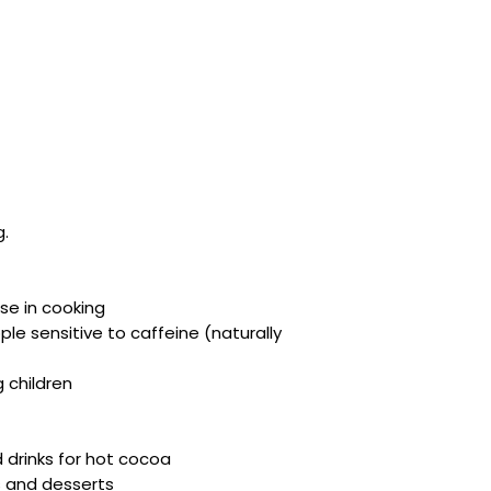
g.
use in cooking
e sensitive to caffeine (naturally
 children
d drinks for hot cocoa
s and desserts