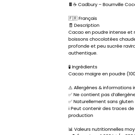
🍫☕ Cadbury – Bournville Co
🇫🇷 Français
🧾 Description
Cacao en poudre intense et r
boissons chocolatées chaudes
profonde et peu sucrée ravir
authentique.
🧪 Ingrédients
Cacao maigre en poudre (100
⚠️ Allergènes & informations
✅ Ne contient pas d’allergène
✅ Naturellement sans gluten
ℹ️ Peut contenir des traces de
production
📊 Valeurs nutritionnelles mo