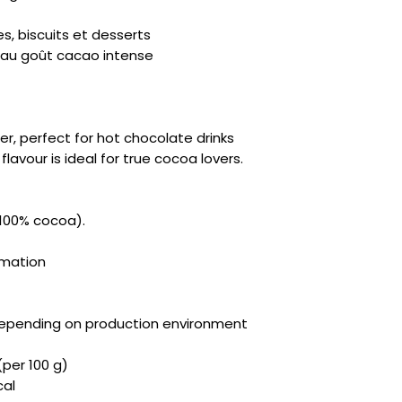
s, biscuits et desserts
e au goût cacao intense
r, perfect for hot chocolate drinks
flavour is ideal for true cocoa lovers.
100% cocoa).
rmation
k depending on production environment
(per 100 g)
cal