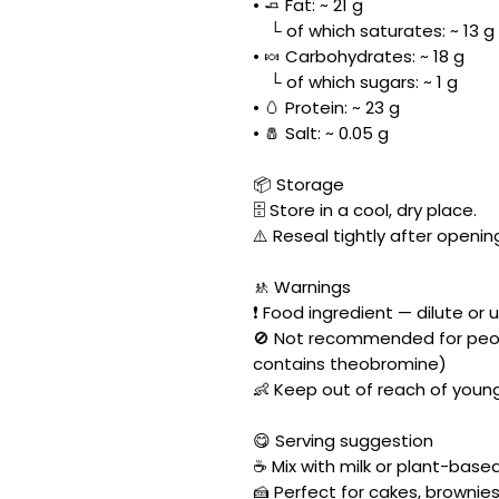
• 🧈 Fat: ~ 21 g
└ of which saturates: ~ 13 g
• 🍬 Carbohydrates: ~ 18 g
└ of which sugars: ~ 1 g
• 🥚 Protein: ~ 23 g
• 🧂 Salt: ~ 0.05 g
📦 Storage
🗄️ Store in a cool, dry place.
⚠️ Reseal tightly after openin
🚸 Warnings
❗ Food ingredient — dilute or 
🚫 Not recommended for peopl
contains theobromine)
👶 Keep out of reach of young
😋 Serving suggestion
☕ Mix with milk or plant-base
🍰 Perfect for cakes, brownie