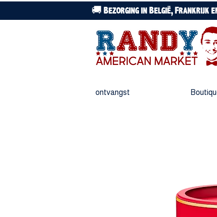
🚚 Bezorging in België, Frankrijk 
ontvangst
Boutiq