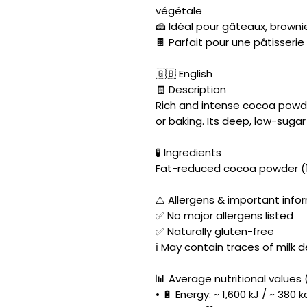
végétale
🍰 Idéal pour gâteaux, brownie
🍫 Parfait pour une pâtisseri
🇬🇧 English
🧾 Description
Rich and intense cocoa powde
or baking. Its deep, low-sugar 
🧪 Ingredients
Fat-reduced cocoa powder (
⚠️ Allergens & important info
✅ No major allergens listed
✅ Naturally gluten-free
ℹ️ May contain traces of mil
📊 Average nutritional values 
• 🔋 Energy: ~ 1,600 kJ / ~ 380 k