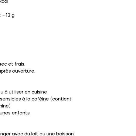
 kcal
 ~ 13 g
ec et frais.
après ouverture.
u à utiliser en cuisine
sensibles à la caféine (contient
mine)
eunes enfants
nger avec du lait ou une boisson