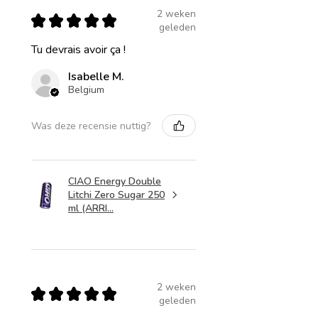
2 weken
★
★
★
★
★
geleden
Tu devrais avoir ça !
Isabelle M.
Belgium
Was deze recensie nuttig?
CIAO Energy Double
Litchi Zero Sugar 250
ml (ARRI...
2 weken
★
★
★
★
★
geleden