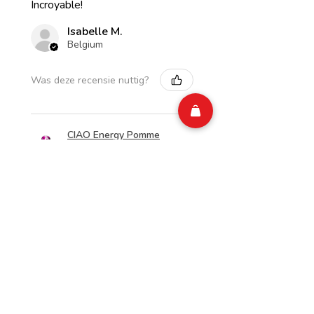
Incroyable!
Isabelle M.
Belgium
Was deze recensie nuttig?
CIAO Energy Pomme
Rhubarbe Zero Sugar
250 ml (ARR...
2 weken
★
★
★
★
★
geleden
Merveilleux!
Top