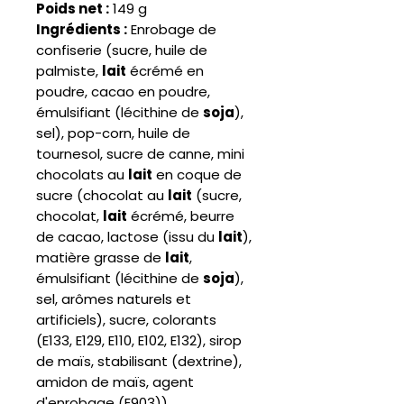
Poids net :
149 g
Ingrédients :
Enrobage de
confiserie (sucre, huile de
palmiste,
lait
écrémé en
poudre, cacao en poudre,
émulsifiant (lécithine de
soja
),
sel), pop-corn, huile de
tournesol, sucre de canne, mini
chocolats au
lait
en coque de
sucre (chocolat au
lait
(sucre,
chocolat,
lait
écrémé, beurre
de cacao, lactose (issu du
lait
),
matière grasse de
lait
,
émulsifiant (lécithine de
soja
),
sel, arômes naturels et
artificiels), sucre, colorants
(E133, E129, E110, E102, E132), sirop
de maïs, stabilisant (dextrine),
amidon de maïs, agent
d'enrobage (E903)).