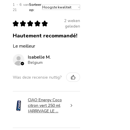
1 - 6 van
Sorteer
21
op:
2 weken
★
★
★
★
★
geleden
Hautement recommandé!
Le meilleur
Isabelle M.
Belgium
Was deze recensie nuttig?
CIAO Energy Coco
citron vert 250 ml
(ARRIVAGE LE ...