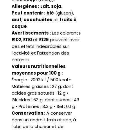
Allergènes :
Lait
,
soja
.
Peut contenir :
blé
(gluten),
œuf
,
cacahuètes
et
fruits à
coque
.
Avertissements :
Les colorants
E102
,
E110
et
E129
peuvent avoir
des effets indésirables sur
l'activité et l'attention des
enfants.
Valeurs nutritionnelles
moyennes pour 100 g :
Énergie : 2092 kJ / 500 kcal •
Matières grasses : 27 g, dont
acides gras saturés : 12 g •
Glucides : 63 g, dont sucres : 43
g • Protéines : 3,3 g • Sel : 0,1 g
Conservation :
À conserver
dans un endroit frais et sec, à
l'abri de la chaleur et de