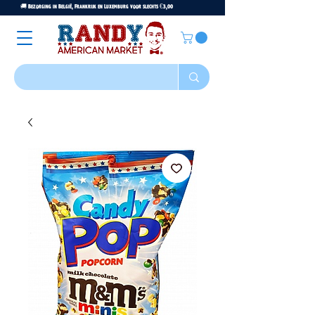
🚚 Bezorging in België, Frankrijk en Luxemburg voor slechts €3,00