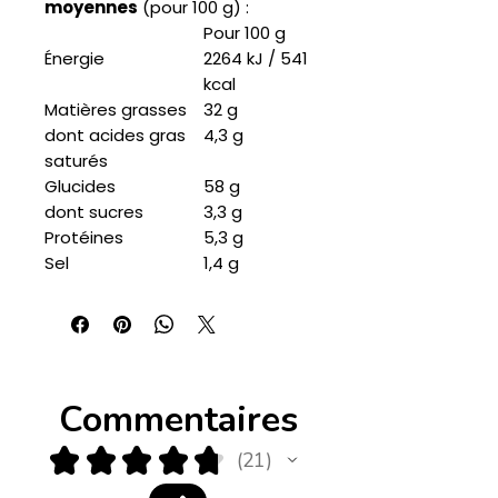
moyennes
(pour 100 g) :
Pour 100 g
Énergie
2264 kJ / 541
kcal
Matières grasses
32 g
dont acides gras
4,3 g
saturés
Glucides
58 g
dont sucres
3,3 g
Protéines
5,3 g
Sel
1,4 g
Commentaires
★
★
★
★
★
21
21