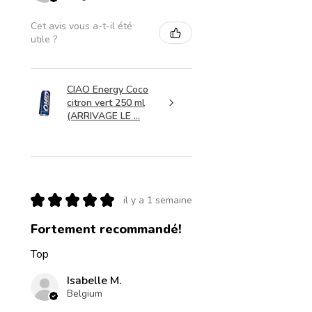
Cet avis vous a-t-il été
utile ?
CIAO Energy Coco
citron vert 250 ml
(ARRIVAGE LE ...
★
★
★
★
★
il y a 1 semaine
Fortement recommandé!
Top
Isabelle M.
Belgium