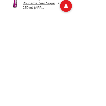
Rhubarbe Zero Sugar
250 ml (ARR...
★
★
★
★
★
il y a 1 semaine
Merveilleux!
Top
Isabelle M.
Belgium
Cet avis vous a-t-il été
utile ?
CIAO Energy Kiwi
Concombre Zero