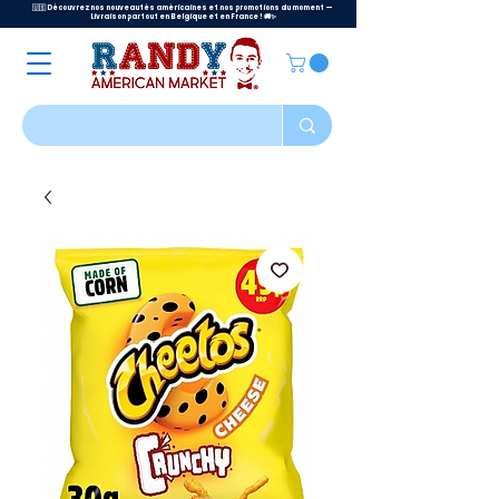
🇺🇸 Découvrez nos nouveautés américaines et nos promotions du moment —
Livraison partout en Belgique et en France ! 🚚✨