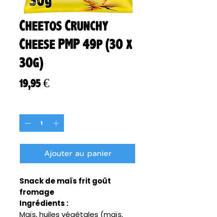
Cheetos Crunchy
Cheese PMP 49p (30 x
30g)
Prix
19,95 €
Quantité
*
Ajouter au panier
Snack de maïs frit goût
fromage
Ingrédients :
Maïs, huiles végétales (maïs,