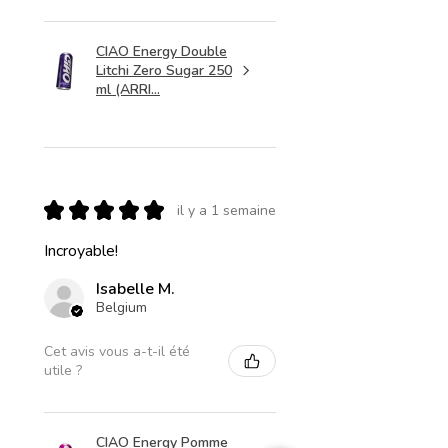
CIAO Energy Double
Litchi Zero Sugar 250
ml (ARRI...
★
★
★
★
★
il y a 1 semaine
Incroyable!
Isabelle M.
Belgium
Cet avis vous a-t-il été
utile ?
CIAO Energy Pomme