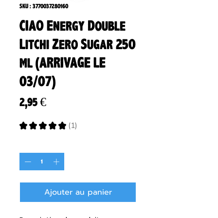
SKU : 3770037280160
CIAO Energy Double
Litchi Zero Sugar 250
ml (ARRIVAGE LE
03/07)
Prix
2,95 €
★
★
★
★
★
1
1
Quantité
*
Ajouter au panier