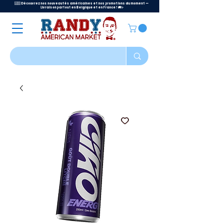
🇺🇸 Découvrez nos nouveautés américaines et nos promotions du moment —
Livraison partout en Belgique et en France ! 🚚✨