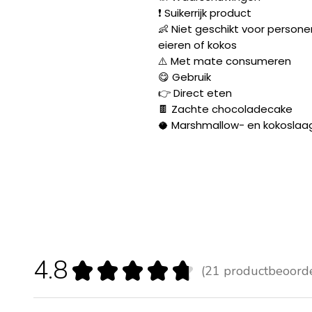
❗ Suikerrijk product
👶 Niet geschikt voor personen
eieren of kokos
⚠️ Met mate consumeren
😋 Gebruik
👉 Direct eten
🍫 Zachte chocoladecake
🥥 Marshmallow- en kokoslaa
4.8
★
★
★
★
★
21
productbeoord
21