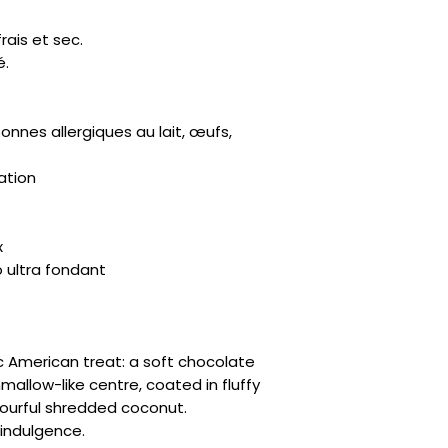
rais et sec.
é.
nes allergiques au lait, œufs,
ation
x
 ultra fondant
c American treat: a soft chocolate
mallow-like centre, coated in fluffy
lourful shredded coconut.
 indulgence.