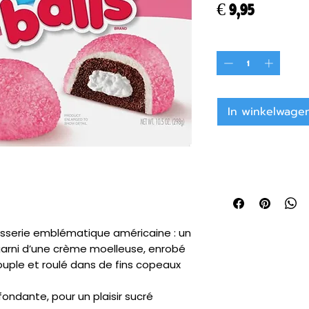
Prijs
€ 9,95
Aantal
*
In winkelwage
isserie emblématique américaine : un
garni d’une crème moelleuse, enrobé
uple et roulé dans de fins copeaux
fondante, pour un plaisir sucré