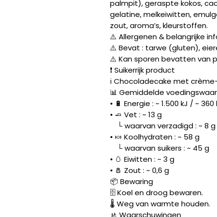
palmpit), geraspte kokos, ca
gelatine, melkeiwitten, emulga
zout, aroma’s, kleurstoffen.
⚠️ Allergenen & belangrijke inf
⚠️ Bevat : tarwe (gluten), eier
⚠️ Kan sporen bevatten van p
❗ Suikerrijk product
ℹ️ Chocoladecake met crème-
📊 Gemiddelde voedingswaard
• 🔋 Energie : ~ 1.500 kJ / ~ 360
• 🧈 Vet : ~ 13 g
└ waarvan verzadigd : ~ 8 g
• 🍬 Koolhydraten : ~ 58 g
└ waarvan suikers : ~ 45 g
• 🥚 Eiwitten : ~ 3 g
• 🧂 Zout : ~ 0,6 g
📦 Bewaring
🗄️ Koel en droog bewaren.
🌡️ Weg van warmte houden.
🚸 Waarschuwingen