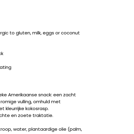
ergic to gluten, milk, eggs or coconut
ck
ating
sieke Amerikaanse snack: een zacht
romige vulling, omhuld met
 kleurrijke kokosrasp.
chte en zoete traktatie.
roop, water, plantaardige olie (palm,