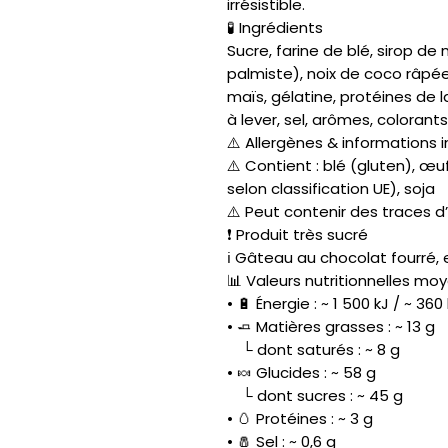
irrésistible.
🧪 Ingrédients
Sucre, farine de blé, sirop de
palmiste), noix de coco râpé
maïs, gélatine, protéines de la
à lever, sel, arômes, colorant
⚠️ Allergènes & informations
⚠️ Contient : blé (gluten), œuf
selon classification UE), soja
⚠️ Peut contenir des traces d
❗ Produit très sucré
ℹ️ Gâteau au chocolat fourré
📊 Valeurs nutritionnelles mo
• 🔋 Énergie : ~ 1 500 kJ / ~ 360
• 🧈 Matières grasses : ~ 13 g
└ dont saturés : ~ 8 g
• 🍬 Glucides : ~ 58 g
└ dont sucres : ~ 45 g
• 🥚 Protéines : ~ 3 g
• 🧂 Sel : ~ 0,6 g