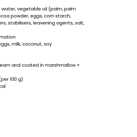
, water, vegetable oil (palm, palm
ocoa powder, eggs, corn starch,
ers, stabilisers, leavening agents, salt,
rmation
ggs, milk, coconut, soy
h cream and coated in marshmallow +
(per 100 g)
cal