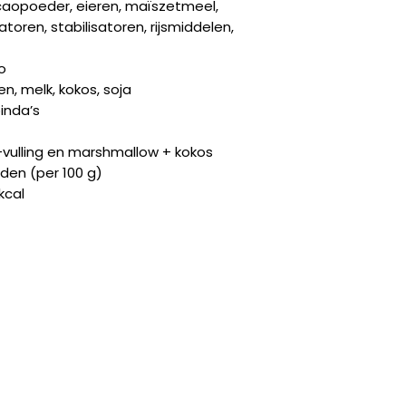
caopoeder, eieren, maïszetmeel,
toren, stabilisatoren, rijsmiddelen,
o
en, melk, kokos, soja
inda’s
vulling en marshmallow + kokos
en (per 100 g)
 kcal