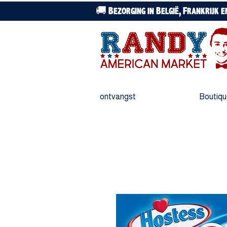
🚚 Bezorging in België, Frankrijk 
ontvangst
Boutiq