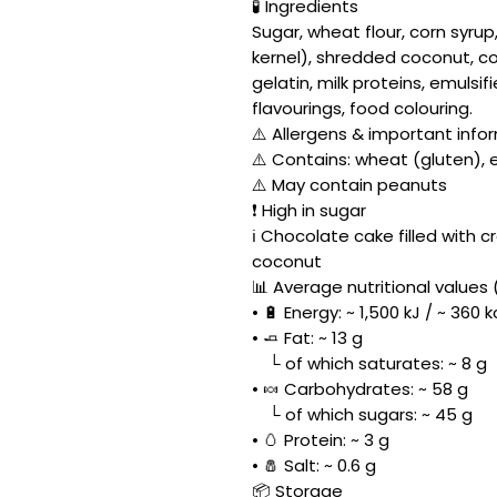
🧪 Ingredients
Sugar, wheat flour, corn syrup
kernel), shredded coconut, c
gelatin, milk proteins, emulsifi
flavourings, food colouring.
⚠️ Allergens & important info
⚠️ Contains: wheat (gluten), e
⚠️ May contain peanuts
❗ High in sugar
ℹ️ Chocolate cake filled wit
coconut
📊 Average nutritional values 
• 🔋 Energy: ~ 1,500 kJ / ~ 360 k
• 🧈 Fat: ~ 13 g
└ of which saturates: ~ 8 g
• 🍬 Carbohydrates: ~ 58 g
└ of which sugars: ~ 45 g
• 🥚 Protein: ~ 3 g
• 🧂 Salt: ~ 0.6 g
📦 Storage