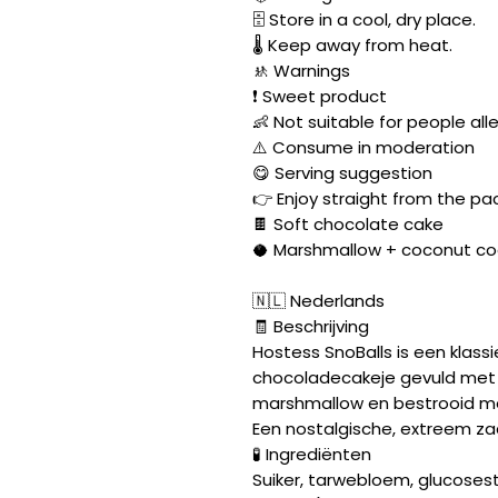
🗄️ Store in a cool, dry place.
🌡️ Keep away from heat.
🚸 Warnings
❗ Sweet product
👶 Not suitable for people all
⚠️ Consume in moderation
😋 Serving suggestion
👉 Enjoy straight from the pa
🍫 Soft chocolate cake
🥥 Marshmallow + coconut co
🇳🇱 Nederlands
🧾 Beschrijving
Hostess SnoBalls is een klas
chocoladecakeje gevuld met 
marshmallow en bestrooid met
Een nostalgische, extreem za
🧪 Ingrediënten
Suiker, tarwebloem, glucosest