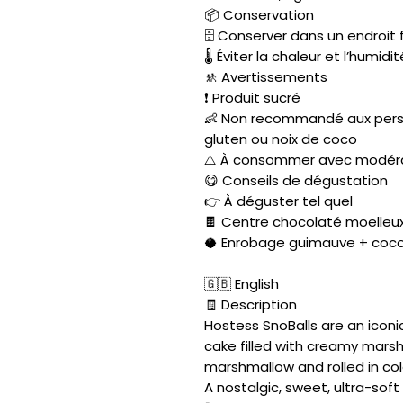
📦 Conservation
🗄️ Conserver dans un endroit f
🌡️ Éviter la chaleur et l’humidit
🚸 Avertissements
❗ Produit sucré
👶 Non recommandé aux person
gluten ou noix de coco
⚠️ À consommer avec modér
😋 Conseils de dégustation
👉 À déguster tel quel
🍫 Centre chocolaté moelleu
🥥 Enrobage guimauve + coco
🇬🇧 English
🧾 Description
Hostess SnoBalls are an iconi
cake filled with creamy marsh
marshmallow and rolled in co
A nostalgic, sweet, ultra-soft