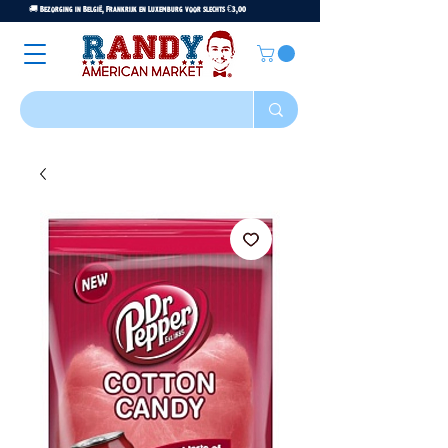
🚚 Bezorging in België, Frankrijk en Luxemburg voor slechts €3,00