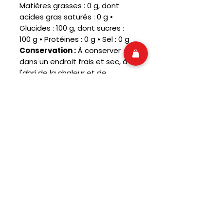
Matières grasses : 0 g, dont
acides gras saturés : 0 g •
Glucides : 100 g, dont sucres :
100 g • Protéines : 0 g • Sel : 0 g
Conservation :
À conserver
dans un endroit frais et sec, à
l'abri de la chaleur et de
l'humidité.
🇺🇸 Rejoins la Randy Family ! 
Reçois les nouveautés américaines, les 
promos folles et les exclusives Randy 