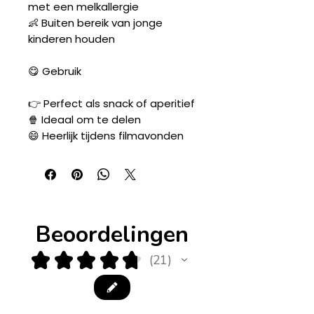
met een melkallergie
👶 Buiten bereik van jonge
kinderen houden
😋 Gebruik
👉 Perfect als snack of aperitief
🍿 Ideaal om te delen
😄 Heerlijk tijdens filmavonden
Beoordelingen
★
★
★
★
★
21
21