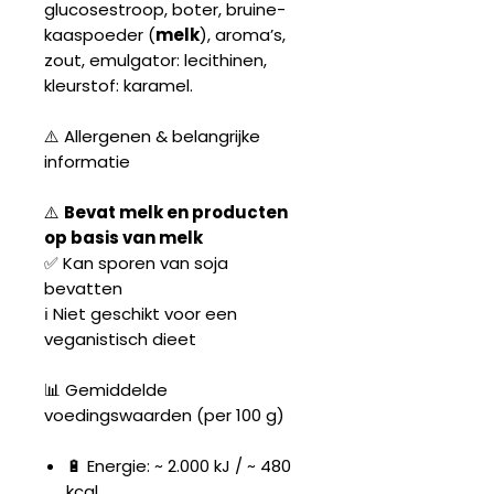
glucosestroop, boter, bruine-
kaaspoeder (
melk
), aroma’s,
zout, emulgator: lecithinen,
kleurstof: karamel.
⚠️ Allergenen & belangrijke
informatie
⚠️
Bevat melk en producten
op basis van melk
✅ Kan sporen van soja
bevatten
ℹ️ Niet geschikt voor een
veganistisch dieet
📊 Gemiddelde
voedingswaarden (per 100 g)
🔋 Energie: ~ 2.000 kJ / ~ 480
kcal