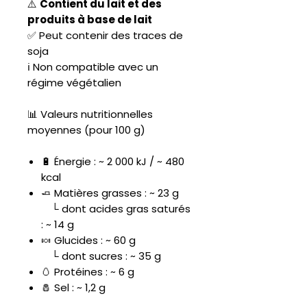
⚠️
Contient du lait et des
produits à base de lait
✅ Peut contenir des traces de
soja
ℹ️ Non compatible avec un
régime végétalien
📊 Valeurs nutritionnelles
moyennes (pour 100 g)
🔋 Énergie : ~ 2 000 kJ / ~ 480
kcal
🧈 Matières grasses : ~ 23 g
└ dont acides gras saturés
: ~ 14 g
🍬 Glucides : ~ 60 g
└ dont sucres : ~ 35 g
🥚 Protéines : ~ 6 g
🧂 Sel : ~ 1,2 g