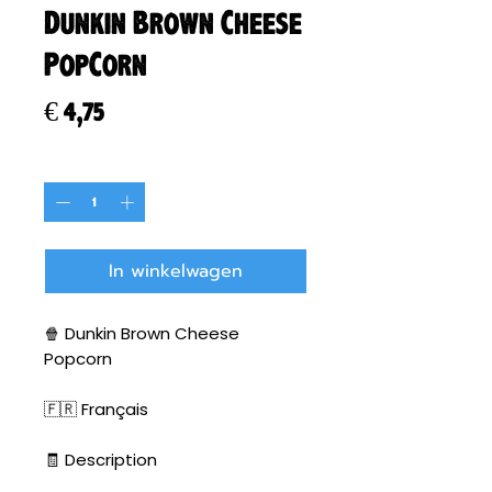
Dunkin Brown Cheese
PopCorn
Prijs
€ 4,75
Aantal
*
In winkelwagen
🍿 Dunkin Brown Cheese
Popcorn
🇫🇷 Français
🧾 Description