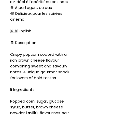
👉 Idéal à l’apéritif ou en snack
🍿 À partager… ou pas
😄 Délicieux pour les soirées
cinéma
🇬🇧 English
🧾 Description
Crispy popcorn coated with a
rich brown cheese flavour,
combining sweet and savoury
notes. A unique gourmet snack
for lovers of bold tastes.
🧪 Ingredients
Popped corn, sugar, glucose
syrup, butter, brown cheese
powder (
milk
), flavourings, salt,