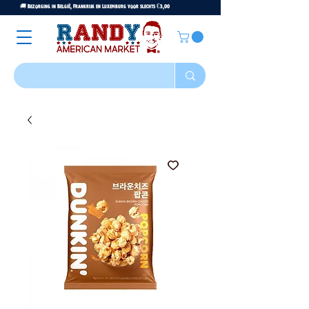
🚚 Bezorging in België, Frankrijk en Luxemburg voor slechts €3,00