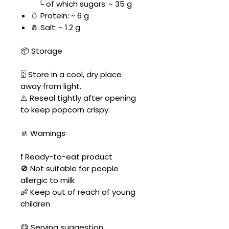
└ of which sugars: ~ 35 g
🥚 Protein: ~ 6 g
🧂 Salt: ~ 1.2 g
📦 Storage
🗄️ Store in a cool, dry place
away from light.
⚠️ Reseal tightly after opening
to keep popcorn crispy.
🚸 Warnings
❗ Ready-to-eat product
🚫 Not suitable for people
allergic to milk
👶 Keep out of reach of young
children
😋 Serving suggestion