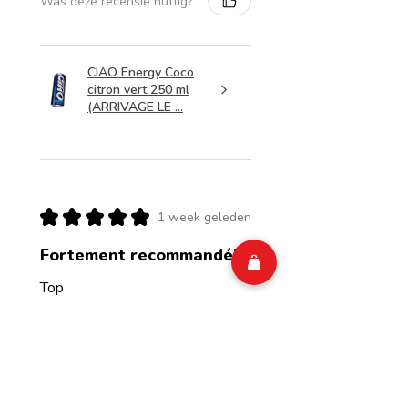
Was deze recensie nuttig?
CIAO Energy Coco
citron vert 250 ml
(ARRIVAGE LE ...
★
★
★
★
★
1 week geleden
Fortement recommandé!
Top
Isabelle M.
Belgium
Was deze recensie nuttig?