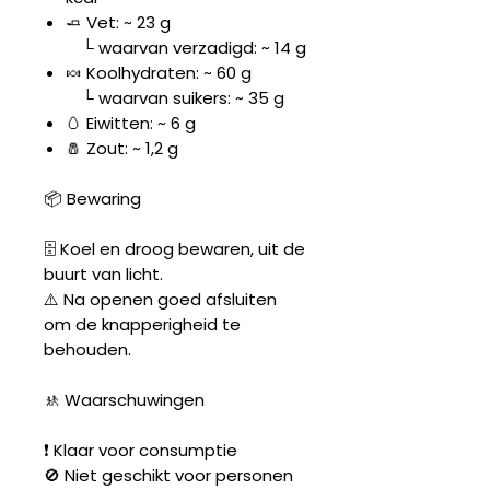
🧈 Vet: ~ 23 g
└ waarvan verzadigd: ~ 14 g
🍬 Koolhydraten: ~ 60 g
└ waarvan suikers: ~ 35 g
🥚 Eiwitten: ~ 6 g
🧂 Zout: ~ 1,2 g
📦 Bewaring
🗄️ Koel en droog bewaren, uit de
buurt van licht.
⚠️ Na openen goed afsluiten
om de knapperigheid te
behouden.
🚸 Waarschuwingen
❗ Klaar voor consumptie
🚫 Niet geschikt voor personen