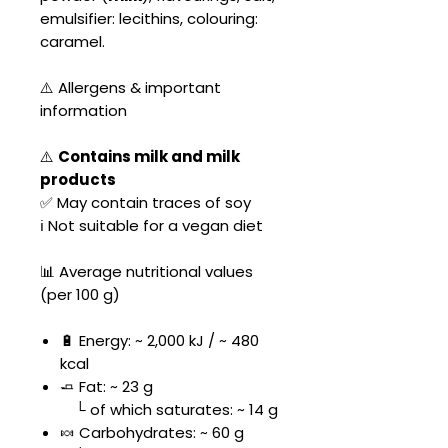
emulsifier: lecithins, colouring:
caramel.
⚠️ Allergens & important
information
⚠️
Contains milk and milk
products
✅ May contain traces of soy
ℹ️ Not suitable for a vegan diet
📊 Average nutritional values
(per 100 g)
🔋 Energy: ~ 2,000 kJ / ~ 480
kcal
🧈 Fat: ~ 23 g
└ of which saturates: ~ 14 g
🍬 Carbohydrates: ~ 60 g