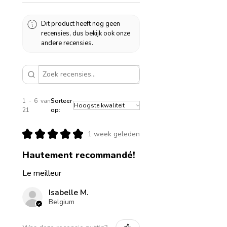
Dit product heeft nog geen
recensies, dus bekijk ook onze
andere recensies.
1 - 6 van
Sorteer
21
op:
★
★
★
★
★
1 week geleden
Hautement recommandé!
Le meilleur
Isabelle M.
Belgium