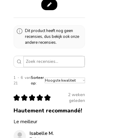
Dit product heeft nog geen
recensies, dus bekijk ook onze
andere recensies.
1 - 6 van
Sorteer
21
op:
2 weken
★
★
★
★
★
geleden
Hautement recommandé!
Le meilleur
Isabelle M.