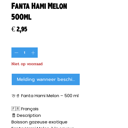
Fanta Hami Melon
500ml
Prijs
€ 2,95
Aantal
*
Niet op voorraad
Melding wanneer beschikbaar
🍈🥤 Fanta Hami Melon – 500 ml
🇫🇷 Français
🧾 Description
Boisson gazeuse exotique