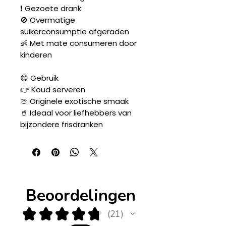
❗ Gezoete drank
🚫 Overmatige
suikerconsumptie afgeraden
👶 Met mate consumeren door
kinderen
😋 Gebruik
👉 Koud serveren
🍈 Originele exotische smaak
🥤 Ideaal voor liefhebbers van
bijzondere frisdranken
Beoordelingen
★
★
★
★
★
21
21