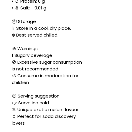
• 🥚 Protein: 0 g
• 🧂 Salt: ~ 0.01 g
📦 Storage
🗄️ Store in a cool, dry place.
❄️ Best served chilled.
🚸 Warnings
❗ Sugary beverage
🚫 Excessive sugar consumption
is not recommended
👶 Consume in moderation for
children
😋 Serving suggestion
👉 Serve ice cold
🍈 Unique exotic melon flavour
🥤 Perfect for soda discovery
lovers