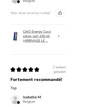
Belgium
Was deze recensie nuttig?
CIAO Energy Coco
citron vert 250 ml
(ARRIVAGE LE ...
2 weken
★
★
★
★
★
geleden
Fortement recommandé!
Top
Isabelle M.
Belgium