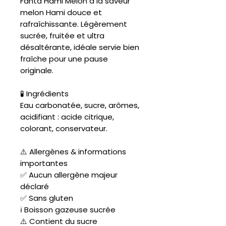
Fanta Hami Melon à la saveur
melon Hami douce et
rafraîchissante. Légèrement
sucrée, fruitée et ultra
désaltérante, idéale servie bien
fraîche pour une pause
originale.
🧪 Ingrédients
Eau carbonatée, sucre, arômes,
acidifiant : acide citrique,
colorant, conservateur.
⚠️ Allergènes & informations
importantes
✅ Aucun allergène majeur
déclaré
✅ Sans gluten
ℹ️ Boisson gazeuse sucrée
⚠️ Contient du sucre