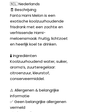
🇳🇱 Nederlands
🧾 Beschrijving
Fanta Hami Melon is een
exotische koolzuurhoudende
frisdrank met een zachte en
verfrissende Hami-
meloensmaak. Fruitig, lichtzoet
en heerlijk koel te drinken.
🧪 Ingrediënten
Koolzuurhoudend water, suiker,
aroma’s, zuurteregelaar:
citroenzuur, kleurstof,
conserveermiddel.
⚠️ Allergenen & belangrijke
informatie
✅ Geen belangrijke allergenen
vermeld