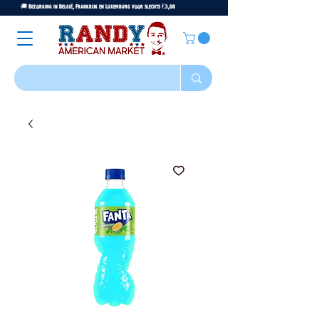
🚚 Bezorging in België, Frankrijk en Luxemburg voor slechts €3,00