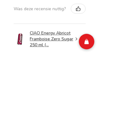
Was deze recensie nuttig?
CIAO Energy Abricot
Framboise Zero Sugar
250 ml (...
2 weken
★
★
★
★
★
geleden
Tu devrais avoir ça !
Isabelle M.
Belgium
Was deze recensie nuttig?