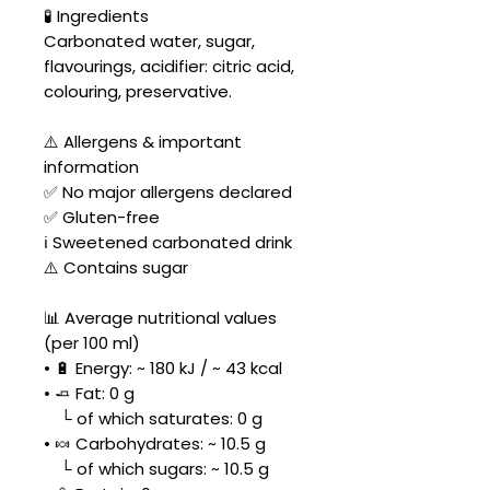
🧪 Ingredients
Carbonated water, sugar,
flavourings, acidifier: citric acid,
colouring, preservative.
⚠️ Allergens & important
information
✅ No major allergens declared
✅ Gluten-free
ℹ️ Sweetened carbonated drink
⚠️ Contains sugar
📊 Average nutritional values
(per 100 ml)
• 🔋 Energy: ~ 180 kJ / ~ 43 kcal
• 🧈 Fat: 0 g
└ of which saturates: 0 g
• 🍬 Carbohydrates: ~ 10.5 g
└ of which sugars: ~ 10.5 g