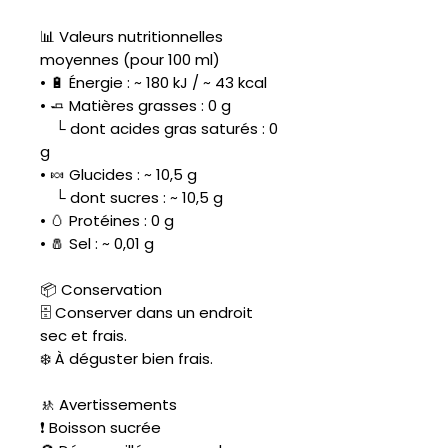
📊 Valeurs nutritionnelles
moyennes (pour 100 ml)
• 🔋 Énergie : ~ 180 kJ / ~ 43 kcal
• 🧈 Matières grasses : 0 g
└ dont acides gras saturés : 0
g
• 🍬 Glucides : ~ 10,5 g
└ dont sucres : ~ 10,5 g
• 🥚 Protéines : 0 g
• 🧂 Sel : ~ 0,01 g
📦 Conservation
🗄️ Conserver dans un endroit
sec et frais.
❄️ À déguster bien frais.
🚸 Avertissements
❗ Boisson sucrée