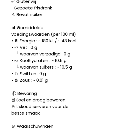
✅ Glutenvrij
ℹ️ Gezoete frisdrank
⚠️ Bevat suiker
📊 Gemiddelde
voedingswaarden (per 100 ml)
• 🔋 Energie : ~ 180 kJ / ~ 43 kcal
• 🧈 Vet : 0 g
└ waarvan verzadigd : 0 g
• 🍬 Koolhydraten : ~ 10,5 g
└ waarvan suikers : ~ 10,5 g
• 🥚 Eiwitten : 0 g
• 🧂 Zout : ~ 0,01 g
📦 Bewaring
🗄️ Koel en droog bewaren.
❄️ IJskoud serveren voor de
beste smaak.
🚸 Waarschuwingen