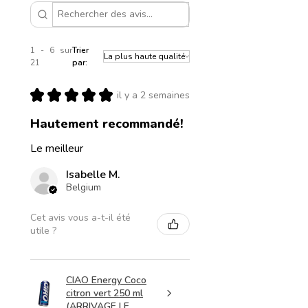
1 - 6 sur
Trier
21
par:
★
★
★
★
★
il y a 2 semaines
Hautement recommandé!
Le meilleur
Isabelle M.
Belgium
Cet avis vous a-t-il été
utile ?
CIAO Energy Coco
citron vert 250 ml
(ARRIVAGE LE ...