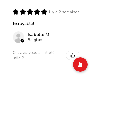
★
★
★
★
★
il y a 2 semaines
Incroyable!
Isabelle M.
Belgium
Cet avis vous a-t-il été
utile ?
CIAO Energy Pomme
Rhubarbe Zero Sugar
250 ml (ARR...
★
★
★
★
★
il y a 2 semaines