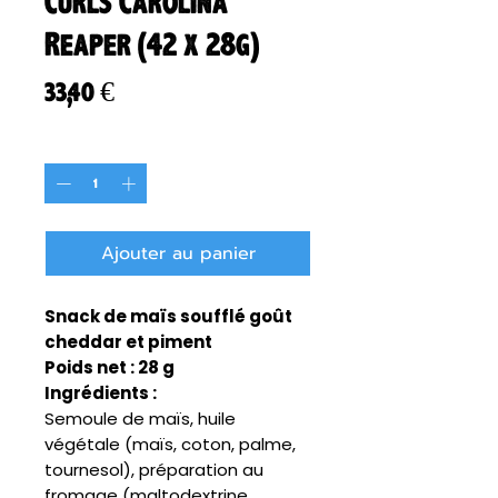
Curls Carolina
Reaper (42 x 28g)
Prix
33,40 €
Quantité
*
Ajouter au panier
Snack de maïs soufflé goût
cheddar et piment
Poids net : 28 g
Ingrédients :
Semoule de maïs, huile
végétale (maïs, coton, palme,
tournesol), préparation au
fromage (maltodextrine,