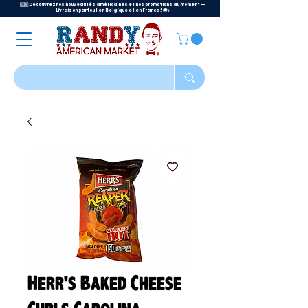
🇺🇸 Découvrez nos nouveautés américaines et nos promotions du moment —
Livraison partout en Belgique et en France ! 🚚✨
Herr's Baked Cheese