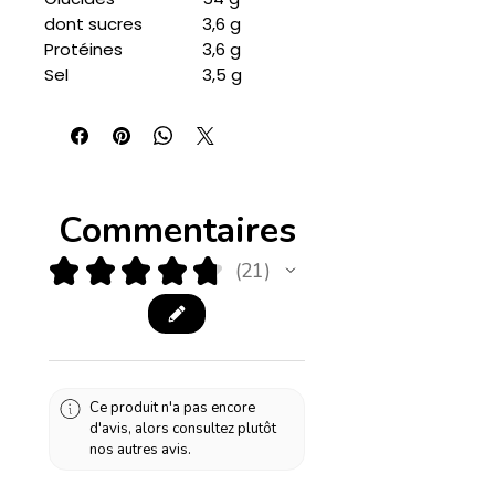
dont sucres
3,6 g
Protéines
3,6 g
Sel
3,5 g
Commentaires
★
★
★
★
★
21
21
Ce produit n'a pas encore
d'avis, alors consultez plutôt
nos autres avis.