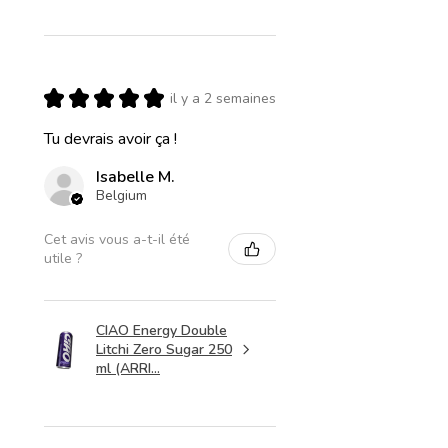
★
★
★
★
★
il y a 2 semaines
Tu devrais avoir ça !
Isabelle M.
Belgium
Cet avis vous a-t-il été
utile ?
CIAO Energy Double
Litchi Zero Sugar 250
ml (ARRI...