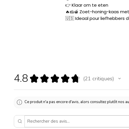
👉 Klaar om te eten
🔥🧀🍯 Zoet-honing-kaas met 
🇺🇸 Ideaal pour liefhebbers 
4.8
★
★
★
★
★
21
critiques
21
Ce produit n'a pas encore d'avis, alors consultez plutôt nos au