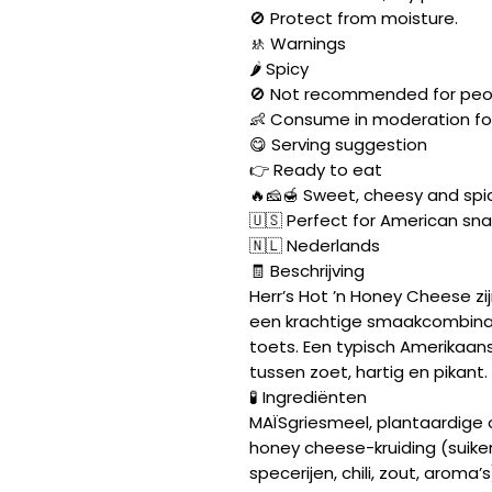
🚫 Protect from moisture.
🚸 Warnings
🌶️ Spicy
🚫 Not recommended for peopl
👶 Consume in moderation for
😋 Serving suggestion
👉 Ready to eat
🔥🧀🍯 Sweet, cheesy and spic
🇺🇸 Perfect for American sna
🇳🇱 Nederlands
🧾 Beschrijving
Herr’s Hot ’n Honey Cheese zi
een krachtige smaakcombinati
toets. Een typisch Amerikaa
tussen zoet, hartig en pikant.
🧪 Ingrediënten
MAÏSgriesmeel, plantaardige 
honey cheese-kruiding (suiker
specerijen, chili, zout, aroma’