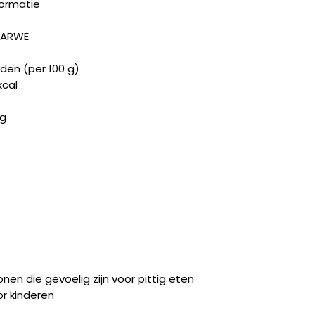
formatie
 TARWE
en (per 100 g)
kcal
 g
nen die gevoelig zijn voor pittig eten
r kinderen