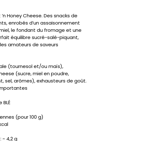
ot ’n Honey Cheese. Des snacks de
lants, enrobés d’un assaisonnement
miel, le fondant du fromage et une
fait équilibre sucré-salé-piquant,
 les amateurs de saveurs
ale (tournesol et/ou maïs),
eese (sucre, miel en poudre,
t, sel, arômes), exhausteurs de goût.
 importantes
e BLÉ
yennes (pour 100 g)
kcal
 ~ 4,2 g