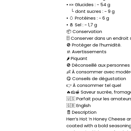
• 🍬 Glucides : ~ 54 g
└ dont sucres : ~ 9 g
• 🥚 Protéines : ~ 6 g
• 🧂 Sel : ~ 1,7 g
📦 Conservation
🗄️ Conserver dans un endroit s
🚫 Protéger de l’humidité.
🚸 Avertissements
🌶️ Piquant
🚫 Déconseillé aux personnes
👶 À consommer avec modéra
😋 Conseils de dégustation
👉 À consommer tel quel
🔥🧀🍯 Saveur sucrée, fromag
🇺🇸 Parfait pour les amateu
🇬🇧 English
🧾 Description
Herr’s Hot ’n Honey Cheese ar
coated with a bold seasonin