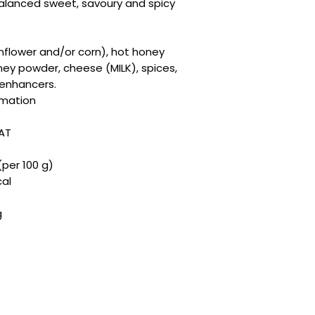
 balanced sweet, savoury and spicy
nflower and/or corn), hot honey
ey powder, cheese (MILK), spices,
r enhancers.
rmation
EAT
(per 100 g)
cal
g