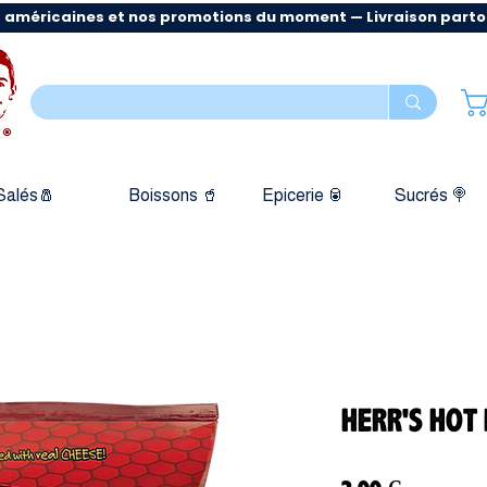
 américaines et nos promotions du moment — Livraison partout
Salés🧂
Boissons 🥤
Epicerie 🥫
Sucrés 🍭
HERR'S HOT