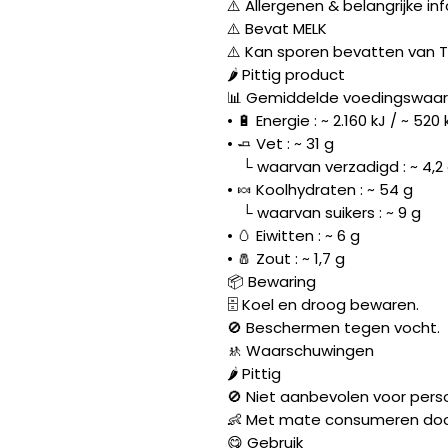
⚠️ Allergenen & belangrijke in
⚠️ Bevat MELK
⚠️ Kan sporen bevatten van
🌶️ Pittig product
📊 Gemiddelde voedingswaard
• 🔋 Energie : ~ 2.160 kJ / ~ 520 
• 🧈 Vet : ~ 31 g
└ waarvan verzadigd : ~ 4,2
• 🍬 Koolhydraten : ~ 54 g
└ waarvan suikers : ~ 9 g
• 🥚 Eiwitten : ~ 6 g
• 🧂 Zout : ~ 1,7 g
📦 Bewaring
🗄️ Koel en droog bewaren.
🚫 Beschermen tegen vocht.
🚸 Waarschuwingen
🌶️ Pittig
🚫 Niet aanbevolen voor perso
👶 Met mate consumeren doo
😋 Gebruik