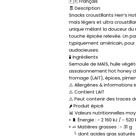
🇫🇷 Français
🧾 Description
Snacks croustillants Herr’s H
maïs légers et ultra croustil
unique mêlant la douceur du 
touche épicée relevée. Un par
typiquement américain, pour
audacieuses.
🧪 Ingrédients
Semoule de MAÏS, huile végét
assaisonnement hot honey ch
fromage (LAIT), épices, pimen
⚠️ Allergènes & informations
⚠️ Contient LAIT
⚠️ Peut contenir des traces d
🌶️ Produit épicé
📊 Valeurs nutritionnelles mo
• 🔋 Énergie : ~ 2 160 kJ / ~ 520 
• 🧈 Matières grasses : ~ 31 g
└ dont acides gras saturés :