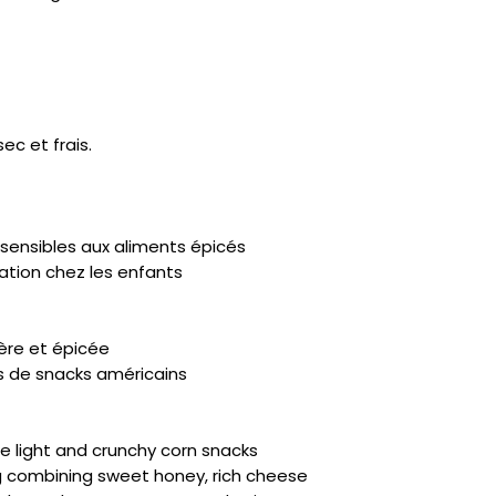
ec et frais.
 sensibles aux aliments épicés
tion chez les enfants
ère et épicée
rs de snacks américains
e light and crunchy corn snacks
g combining sweet honey, rich cheese