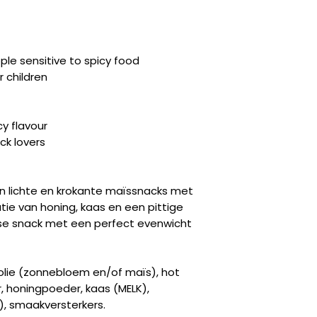
e sensitive to spicy food
 children
y flavour
ck lovers
jn lichte en krokante maïssnacks met
e van honing, kaas en een pittige
nse snack met een perfect evenwicht
olie (zonnebloem en/of maïs), hot
, honingpoeder, kaas (MELK),
s), smaakversterkers.