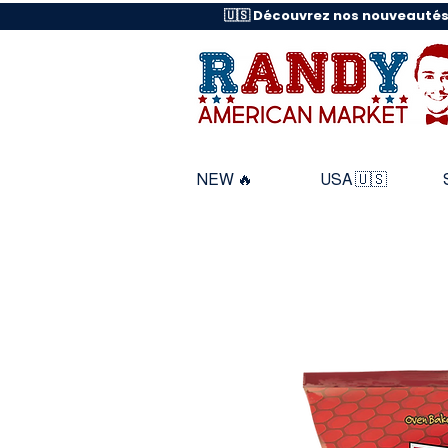
🇺🇸 Découvrez nos nouveautés
NEW 🔥
USA 🇺🇸