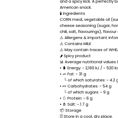
and a spicy kick. A perfectly
American snack.
🧪 Ingredients
CORN meal, vegetable oil (su
cheese seasoning (sugar, hon
chili, salt, flavourings), flavou
⚠️ Allergens & important info
⚠️ Contains MILK
⚠️ May contain traces of WH
🌶️ Spicy product
📊 Average nutritional values 
• 🔋 Energy: ~ 2,160 kJ / ~ 520 k
• 🧈 Fat: ~ 31 g
└ of which saturates: ~ 4.2 
• 🍬 Carbohydrates: ~ 54 g
└ of which sugars: ~ 9 g
• 🥚 Protein: ~ 6 g
• 🧂 Salt: ~ 1.7 g
📦 Storage
🗄️ Store in a cool, dry place.