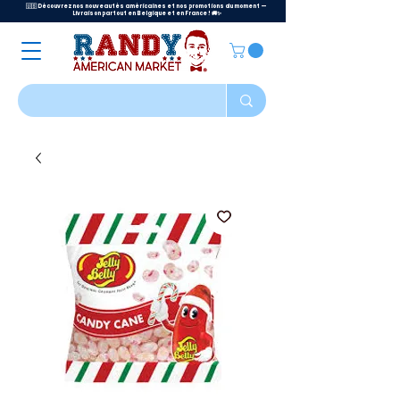
🇺🇸 Découvrez nos nouveautés américaines et nos promotions du moment —
Livraison partout en Belgique et en France ! 🚚✨