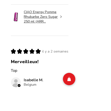
CIAO Energy Pomme
Rhubarbe Zero Sugar
250 ml (ARR...
★
★
★
★
★
il y a 2 semaines
Merveilleux!
Top
Isabelle M.
Belgium
Cet avis vous a-t-il été
utile ?