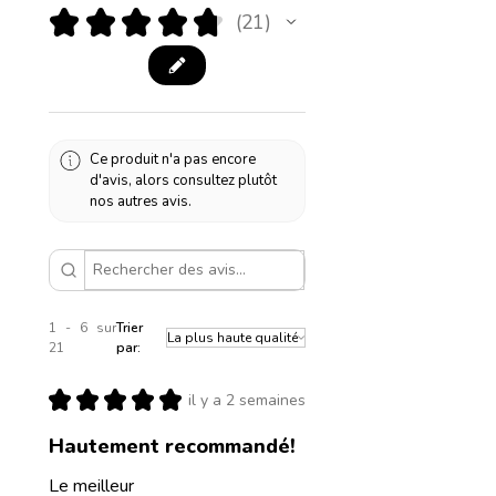
★
★
★
★
★
21
21
Ce produit n'a pas encore
d'avis, alors consultez plutôt
nos autres avis.
1 - 6 sur
Trier
21
par:
★
★
★
★
★
il y a 2 semaines
Hautement recommandé!
Le meilleur