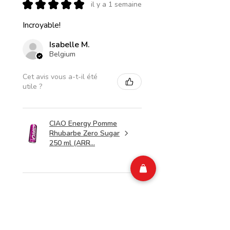
★
★
★
★
★
il y a 1 semaine
Incroyable!
Isabelle M.
Belgium
Cet avis vous a-t-il été
utile ?
CIAO Energy Pomme
Rhubarbe Zero Sugar
250 ml (ARR...
★
★
★
★
★
il y a 1 semaine
Merveilleux!