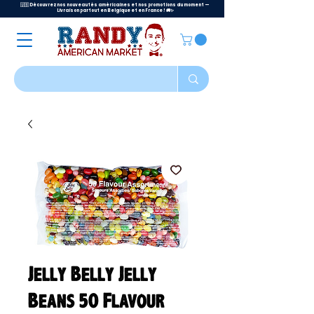
🇺🇸 Découvrez nos nouveautés américaines et nos promotions du moment —
Livraison partout en Belgique et en France ! 🚚✨
Jelly Belly Jelly
Beans 50 Flavour