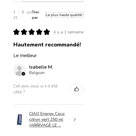
1 - 6 sur
Trier
21
par:
★
★
★
★
★
il y a 1 semaine
Hautement recommandé!
Le meilleur
Isabelle M.
Belgium
Cet avis vous a-t-il été
utile ?
CIAO Energy Coco
citron vert 250 ml
(ARRIVAGE LE ...