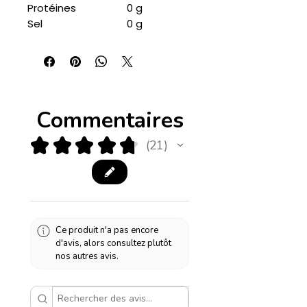
Protéines
0 g
Sel
0 g
Commentaires
★
★
★
★
★
21
21
Ce produit n'a pas encore
d'avis, alors consultez plutôt
nos autres avis.