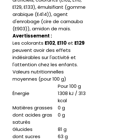
E129, E133), émulsifiant (gomme
arabique (E414)), agent
d'enrobage (cire de carnauba
(E903)), amidon de maïs.
Avertissement :
Les colorants
E102
,
E110
et
E129
peuvent avoir des effets
indésirables sur l'activité et
l'attention chez les enfants.
Valeurs nutritionnelles
moyennes (pour 100 g)
Pour 100 g
Énergie
1308 kJ / 313
kcal
Matières grasses
0 g
dont acides gras
0 g
saturés
Glucides
81 g
dont sucres
63 g