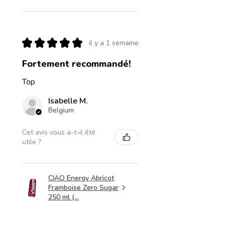
★
★
★
★
★
il y a 1 semaine
Fortement recommandé!
Top
Isabelle M.
Belgium
Cet avis vous a-t-il été
utile ?
CIAO Energy Abricot
Framboise Zero Sugar
250 ml (...