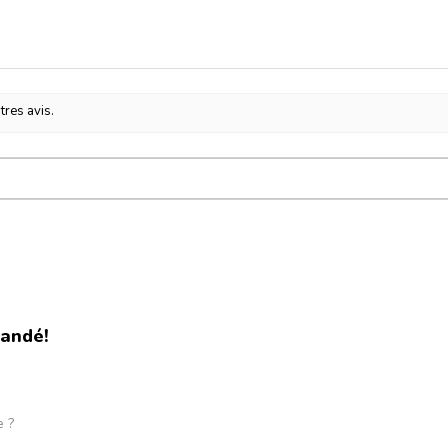
tres avis.
andé!
e ?