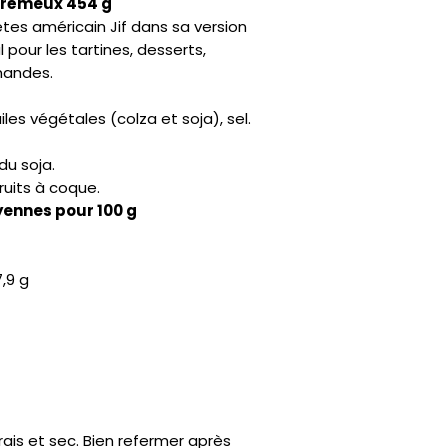
Crémeux 454 g
tes américain Jif dans sa version
pour les tartines, desserts,
mandes.
iles végétales (colza et soja), sel.
u soja.
ruits à coque.
yennes pour 100 g
,9 g
rais et sec. Bien refermer après