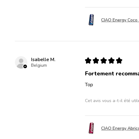
CIAO Energy Coco c
Isabelle M.
★
★
★
★
★
Belgium
Fortement recomm
Top
Cet avis vous a-t-il été util
CIAO Energy Abrico