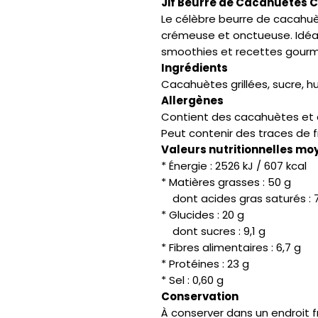
Jif Beurre de Cacahuètes 
Le célèbre beurre de cacahuè
crémeuse et onctueuse. Idéal 
smoothies et recettes gour
Ingrédients
Cacahuètes grillées, sucre, hu
Allergènes
Contient des cacahuètes et d
Peut contenir des traces de f
Valeurs nutritionnelles mo
* Énergie : 2526 kJ / 607 kcal
* Matières grasses : 50 g
dont acides gras saturés : 7
* Glucides : 20 g
dont sucres : 9,1 g
* Fibres alimentaires : 6,7 g
* Protéines : 23 g
* Sel : 0,60 g
Conservation
À conserver dans un endroit f