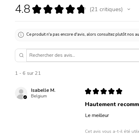
4.8
★
★
★
★
★
21
critiques
21
Ce produit n'a pas encore d'avis, alors consultez plutôt nos au
1 - 6 sur 21
Isabelle M.
★
★
★
★
★
Belgium
Hautement recomm
Le meilleur
Cet avis vous a-t-il été util