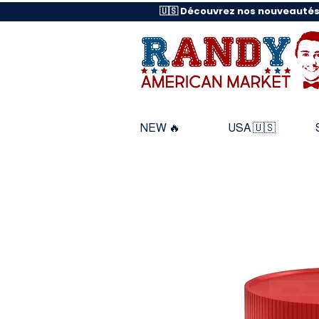
🇺🇸 Découvrez nos nouveautés
NEW 🔥
USA 🇺🇸