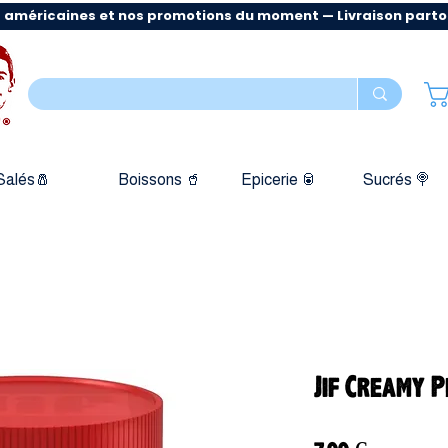
 américaines et nos promotions du moment — Livraison partout
Salés🧂
Boissons 🥤
Epicerie 🥫
Sucrés 🍭
Jif Creamy 