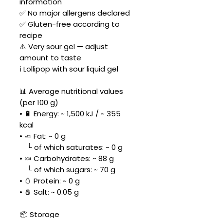
information
✅ No major allergens declared
✅ Gluten-free according to
recipe
⚠️ Very sour gel — adjust
amount to taste
ℹ️ Lollipop with sour liquid gel
📊 Average nutritional values
(per 100 g)
• 🔋 Energy: ~ 1,500 kJ / ~ 355
kcal
• 🧈 Fat: ~ 0 g
└ of which saturates: ~ 0 g
• 🍬 Carbohydrates: ~ 88 g
└ of which sugars: ~ 70 g
• 🥚 Protein: ~ 0 g
• 🧂 Salt: ~ 0.05 g
📦 Storage