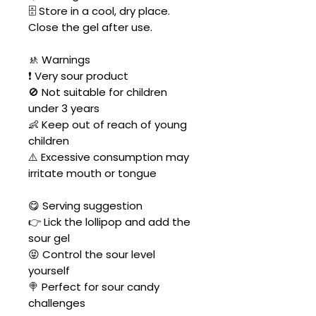
🗄️ Store in a cool, dry place.
Close the gel after use.
🚸 Warnings
❗ Very sour product
🚫 Not suitable for children
under 3 years
👶 Keep out of reach of young
children
⚠️ Excessive consumption may
irritate mouth or tongue
😋 Serving suggestion
👉 Lick the lollipop and add the
sour gel
😝 Control the sour level
yourself
🍭 Perfect for sour candy
challenges