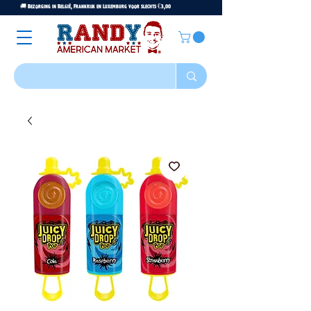
🚚 Bezorging in België, Frankrijk en Luxemburg voor slechts €3,00