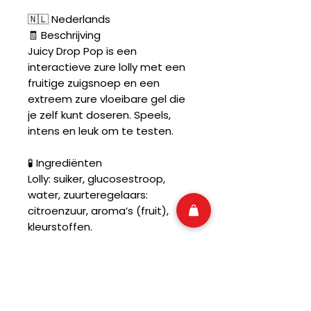
🇳🇱 Nederlands
🧾 Beschrijving
Juicy Drop Pop is een
interactieve zure lolly met een
fruitige zuigsnoep en een
extreem zure vloeibare gel die
je zelf kunt doseren. Speels,
intens en leuk om te testen.
🧪 Ingrediënten
Lolly: suiker, glucosestroop,
water, zuurteregelaars:
citroenzuur, aroma’s (fruit),
kleurstoffen.
Zure gel: water, suiker,
zuurteregelaars: citroenzuur,
appelzuur, aroma’s,
kleurstoffen, conserveermiddel.