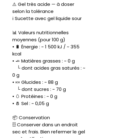
⚠️ Gel très acide — à doser
selon la tolérance
ℹ️ Sucette avec gel liquide sour
📊 Valeurs nutritionnelles
moyennes (pour 100 g)
• 🔋 Énergie : ~ 1 500 kJ / ~ 355
kcal
• 🧈 Matières grasses : ~ 0 g
└ dont acides gras saturés : ~
0 g
• 🍬 Glucides : ~ 88 g
└ dont sucres : ~ 70 g
• 🥚 Protéines : ~ 0 g
• 🧂 Sel : ~ 0,05 g
📦 Conservation
🗄️ Conserver dans un endroit
sec et frais. Bien refermer le gel