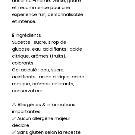
doser soi-même. Verse, goûte
et recommence pour une
expérience fun, personnalisable
et intense.
🧪 Ingrédients
Sucette : sucre, sirop de
glucose, eau, acidifiants : acide
citrique, arômes (fruits),
colorants.
Gel acidulé : eau, sucre,
acidifiants : acide citrique, acide
malique, arômes, colorants,
conservateur.
⚠️ Allergènes & informations
importantes
✅ Aucun allergène majeur
déclaré
✅ Sans gluten selon la recette