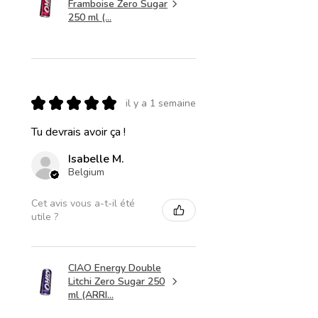
Framboise Zero Sugar
250 ml (...
★
★
★
★
★
il y a 1 semaine
Tu devrais avoir ça !
Isabelle M.
Belgium
Cet avis vous a-t-il été
utile ?
CIAO Energy Double
Litchi Zero Sugar 250
ml (ARRI...