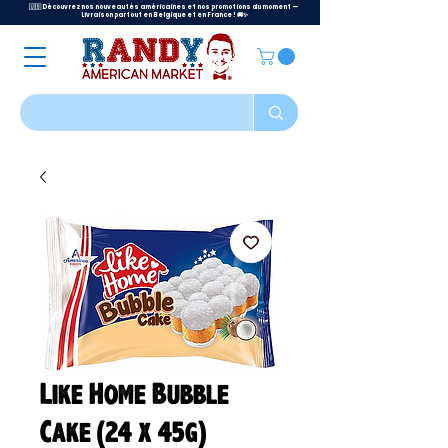
🇺🇸 Découvrez nos nouveautés américaines et nos promotions du moment —
Livraison partout en Belgique et en France ! 🚚✨
Like Home Bubble
Cake (24 x 45g)