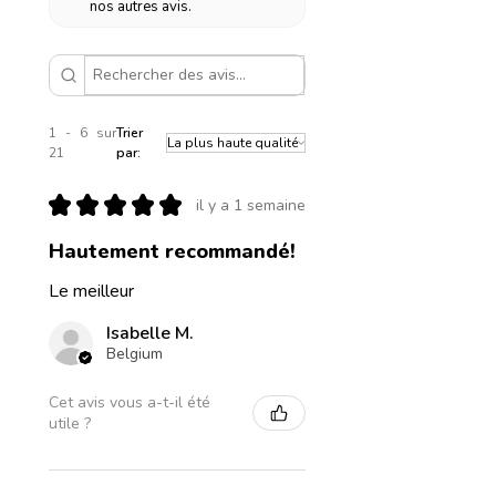
nos autres avis.
1 - 6 sur
Trier
21
par:
★
★
★
★
★
il y a 1 semaine
Hautement recommandé!
Le meilleur
Isabelle M.
Belgium
Cet avis vous a-t-il été
utile ?