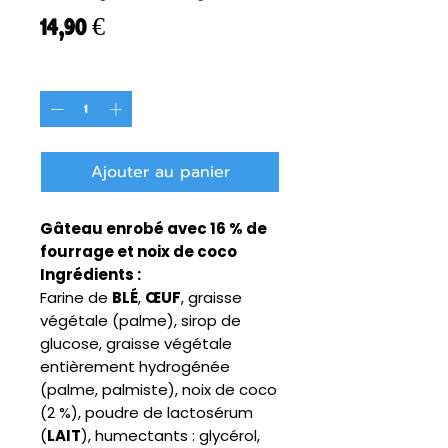
Prix
14,90 €
Quantité
*
Ajouter au panier
Gâteau enrobé avec 16 % de
fourrage et noix de coco
Ingrédients :
Farine de
BLÉ
,
ŒUF
, graisse
végétale (palme), sirop de
glucose, graisse végétale
entièrement hydrogénée
(palme, palmiste), noix de coco
(2 %), poudre de lactosérum
(
LAIT
), humectants : glycérol,