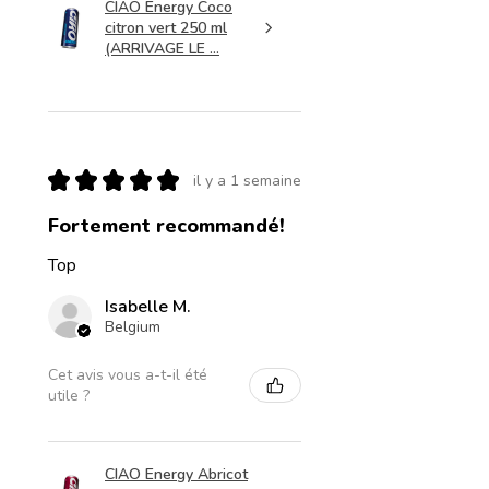
CIAO Energy Coco
citron vert 250 ml
(ARRIVAGE LE ...
★
★
★
★
★
il y a 1 semaine
Fortement recommandé!
Top
Isabelle M.
Belgium
Cet avis vous a-t-il été
utile ?
CIAO Energy Abricot