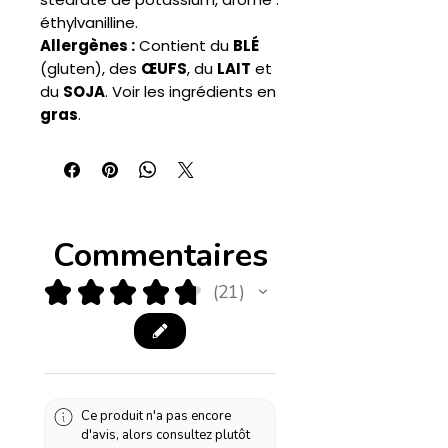
éthylvanilline.
Allergènes :
Contient du
BLÉ
(gluten), des
ŒUFS
, du
LAIT
et
du
SOJA
. Voir les ingrédients en
gras
.
Commentaires
★
★
★
★
★
21
21
Ce produit n'a pas encore
d'avis, alors consultez plutôt