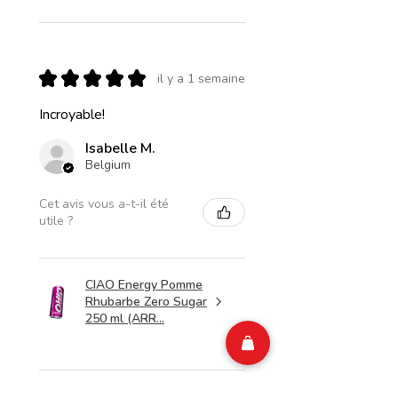
★
★
★
★
★
il y a 1 semaine
Incroyable!
Isabelle M.
Belgium
Cet avis vous a-t-il été
utile ?
CIAO Energy Pomme
Rhubarbe Zero Sugar
250 ml (ARR...