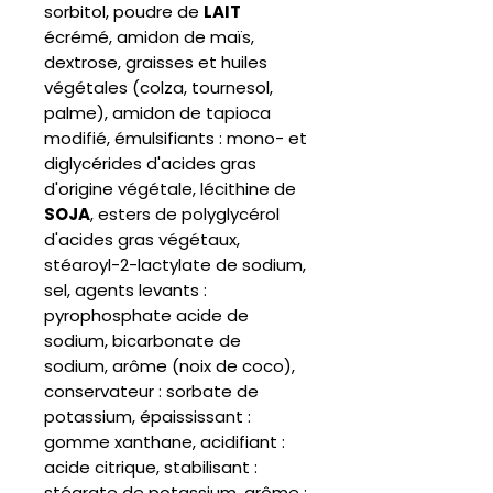
sorbitol, poudre de
LAIT
écrémé, amidon de maïs,
dextrose, graisses et huiles
végétales (colza, tournesol,
palme), amidon de tapioca
modifié, émulsifiants : mono- et
diglycérides d'acides gras
d'origine végétale, lécithine de
SOJA
, esters de polyglycérol
d'acides gras végétaux,
stéaroyl-2-lactylate de sodium,
sel, agents levants :
pyrophosphate acide de
sodium, bicarbonate de
sodium, arôme (noix de coco),
conservateur : sorbate de
potassium, épaississant :
gomme xanthane, acidifiant :
acide citrique, stabilisant :
stéarate de potassium, arôme :