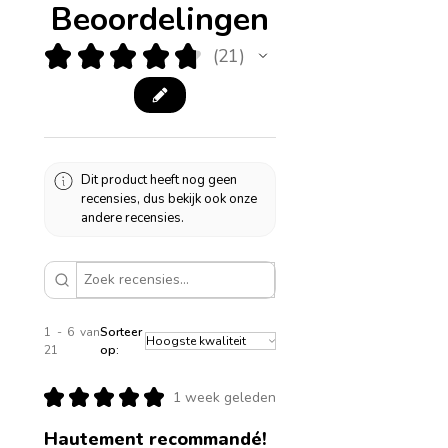
Beoordelingen
★
★
★
★
★
21
21
Dit product heeft nog geen
recensies, dus bekijk ook onze
andere recensies.
1 - 6 van
Sorteer
21
op:
★
★
★
★
★
1 week geleden
Hautement recommandé!