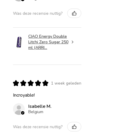
Was deze recensie nuttig?
CIAO Energy Double
Litchi Zero Sugar 250
ml (ARRI...
★
★
★
★
★
1 week geleden
Incroyable!
Isabelle M.
Belgium
Was deze recensie nuttig?