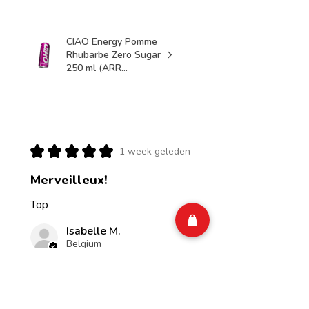
CIAO Energy Pomme
Rhubarbe Zero Sugar
250 ml (ARR...
★
★
★
★
★
1 week geleden
Merveilleux!
Top
Isabelle M.
Belgium
Was deze recensie nuttig?