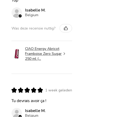
Top
Isabelle M.
Belgium
Was deze recensie nuttig?
CIAO Energy Abricot
Framboise Zero Sugar
250 ml (...
★
★
★
★
★
1 week geleden
Tu devrais avoir ça !
Isabelle M.
Belgium