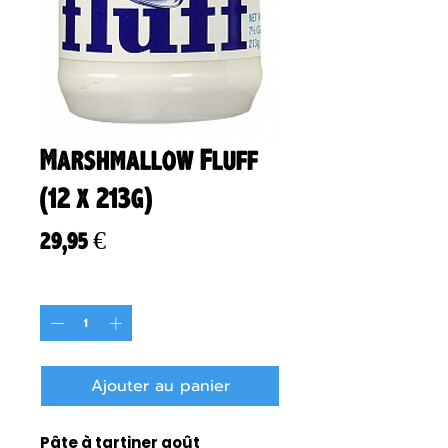
Marshmallow Fluff
(12 x 213g)
Prix
29,95 €
Quantité
*
Ajouter au panier
Pâte à tartiner goût