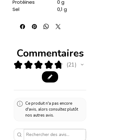
Protéines
0 g
Sel
0,1 g
Commentaires
★
★
★
★
★
21
21
Ce produit n'a pas encore
d'avis, alors consultez plutôt
nos autres avis.