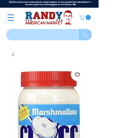
🇺🇸 Découvrez nos nouveautés américaines et nos promotions du moment —
Livraison partout en Belgique et en France ! 🚚✨