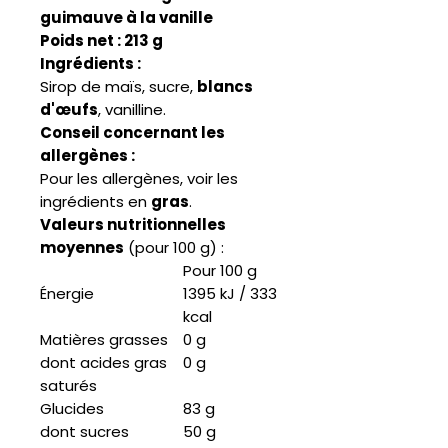
guimauve à la vanille
Poids net : 213 g
Ingrédients :
Sirop de maïs, sucre,
blancs
d'œufs
, vanilline.
Conseil concernant les
allergènes :
Pour les allergènes, voir les
ingrédients en
gras
.
Valeurs nutritionnelles
moyennes
(pour 100 g) :
Pour 100 g
Énergie
1395 kJ / 333
kcal
Matières grasses
0 g
dont acides gras
0 g
saturés
Glucides
83 g
dont sucres
50 g