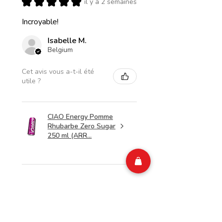
★
★
★
★
★
il y a 2 semaines
Incroyable!
Isabelle M.
Belgium
Cet avis vous a-t-il été
utile ?
CIAO Energy Pomme
Rhubarbe Zero Sugar
250 ml (ARR...
★
★
★
★
★
il y a 2 semaines
Merveilleux!