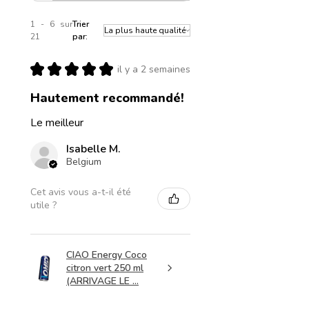
1 - 6 sur
Trier
21
par:
★
★
★
★
★
il y a 2 semaines
Hautement recommandé!
Le meilleur
Isabelle M.
Belgium
Cet avis vous a-t-il été
utile ?
CIAO Energy Coco
citron vert 250 ml
(ARRIVAGE LE ...