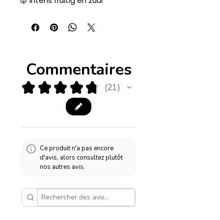
😝 Intens fruitig en zuur
Commentaires
★
★
★
★
★
21
21
Ce produit n'a pas encore
d'avis, alors consultez plutôt
nos autres avis.