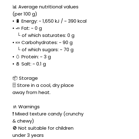
📊 Average nutritional values
(per 100 g)
• 🔋 Energy: ~ 1,650 kJ / ~ 390 kcal
• 🧈 Fat: ~ 0 g
└ of which saturates: 0 g
• 🍬 Carbohydrates: ~ 90 g
└ of which sugars: ~ 70 g
• 🥚 Protein: ~ 3 g
• 🧂 Salt: ~ 0.1 g
📦 Storage
🗄️ Store in a cool, dry place
away from heat.
🚸 Warnings
❗ Mixed texture candy (crunchy
& chewy)
🚫 Not suitable for children
under 3 years