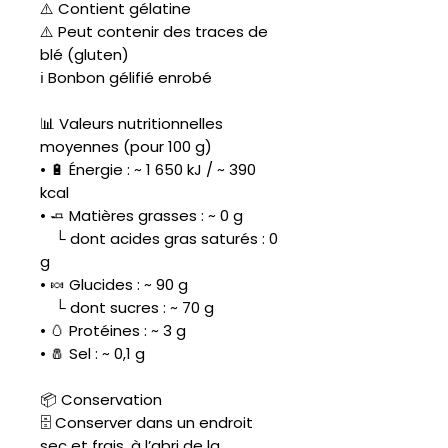
⚠️ Contient gélatine
⚠️ Peut contenir des traces de
blé (gluten)
ℹ️ Bonbon gélifié enrobé
📊 Valeurs nutritionnelles
moyennes (pour 100 g)
• 🔋 Énergie : ~ 1 650 kJ / ~ 390
kcal
• 🧈 Matières grasses : ~ 0 g
└ dont acides gras saturés : 0
g
• 🍬 Glucides : ~ 90 g
└ dont sucres : ~ 70 g
• 🥚 Protéines : ~ 3 g
• 🧂 Sel : ~ 0,1 g
📦 Conservation
🗄️ Conserver dans un endroit
sec et frais, à l’abri de la