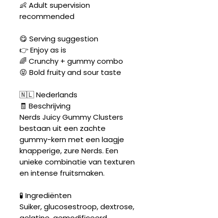
👶 Adult supervision
recommended
😋 Serving suggestion
👉 Enjoy as is
🌈 Crunchy + gummy combo
😝 Bold fruity and sour taste
🇳🇱 Nederlands
🧾 Beschrijving
Nerds Juicy Gummy Clusters
bestaan uit een zachte
gummy-kern met een laagje
knapperige, zure Nerds. Een
unieke combinatie van texturen
en intense fruitsmaken.
🧪 Ingrediënten
Suiker, glucosestroop, dextrose,
gelatine, gemodificeerd