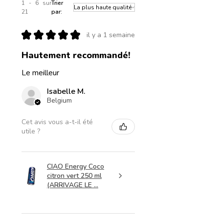
1 - 6 sur
Trier
21
par:
★
★
★
★
★
il y a 1 semaine
Hautement recommandé!
Le meilleur
Isabelle M.
Belgium
Cet avis vous a-t-il été
utile ?
CIAO Energy Coco
citron vert 250 ml
(ARRIVAGE LE ...