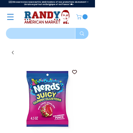
🇺🇸 Découvrez nos nouveautés américaines et nos promotions du moment —
Livraison partout en Belgique et en France ! 🚚✨