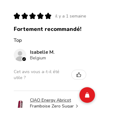
★
★
★
★
★
il y a 1 semaine
Fortement recommandé!
Top
Isabelle M.
Belgium
Cet avis vous a-t-il été
utile ?
CIAO Energy Abricot
Framboise Zero Sugar
250 ml (...