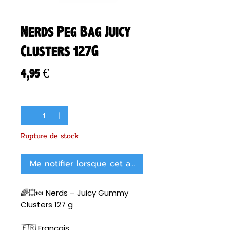
Nerds Peg Bag Juicy
Clusters 127G
Prix
4,95 €
Quantité
*
Rupture de stock
Me notifier lorsque cet article est disponible
🌈💥🍬 Nerds – Juicy Gummy
Clusters 127 g
🇫🇷 Français