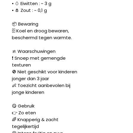
• 🥚 Eiwitten : ~ 3 g
• 🧂 Zout : ~ 0,1 g
📦 Bewaring
🗄️ Koel en droog bewaren,
beschermd tegen warmte.
🚸 Waarschuwingen
❗ Snoep met gemengde
texturen
🚫 Niet geschikt voor kinderen
jonger dan 3 jaar
👶 Toezicht aanbevolen bij
jonge kinderen
😋 Gebruik
👉 Zo eten
🌈 Knapperig & zacht
tegelijkertijd