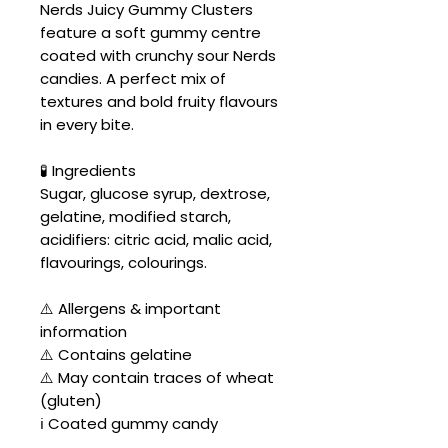
Nerds Juicy Gummy Clusters
feature a soft gummy centre
coated with crunchy sour Nerds
candies. A perfect mix of
textures and bold fruity flavours
in every bite.
🧪 Ingredients
Sugar, glucose syrup, dextrose,
gelatine, modified starch,
acidifiers: citric acid, malic acid,
flavourings, colourings.
⚠️ Allergens & important
information
⚠️ Contains gelatine
⚠️ May contain traces of wheat
(gluten)
ℹ️ Coated gummy candy