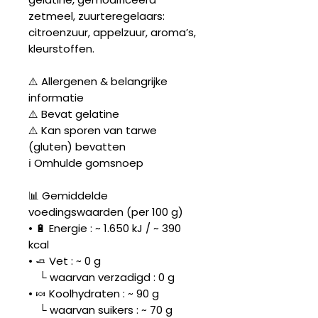
zetmeel, zuurteregelaars:
citroenzuur, appelzuur, aroma’s,
kleurstoffen.
⚠️ Allergenen & belangrijke
informatie
⚠️ Bevat gelatine
⚠️ Kan sporen van tarwe
(gluten) bevatten
ℹ️ Omhulde gomsnoep
📊 Gemiddelde
voedingswaarden (per 100 g)
• 🔋 Energie : ~ 1.650 kJ / ~ 390
kcal
• 🧈 Vet : ~ 0 g
└ waarvan verzadigd : 0 g
• 🍬 Koolhydraten : ~ 90 g
└ waarvan suikers : ~ 70 g