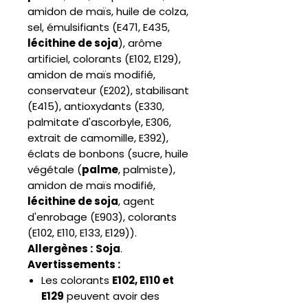
amidon de maïs, huile de colza,
sel, émulsifiants (E471, E435,
lécithine de soja
), arôme
artificiel, colorants (E102, E129),
amidon de maïs modifié,
conservateur (E202), stabilisant
(E415), antioxydants (E330,
palmitate d'ascorbyle, E306,
extrait de camomille, E392),
éclats de bonbons (sucre, huile
végétale (
palme
, palmiste),
amidon de maïs modifié,
lécithine de soja
, agent
d'enrobage (E903), colorants
(E102, E110, E133, E129)).
Allergènes :
Soja
.
Avertissements :
Les colorants
E102, E110 et
E129
peuvent avoir des