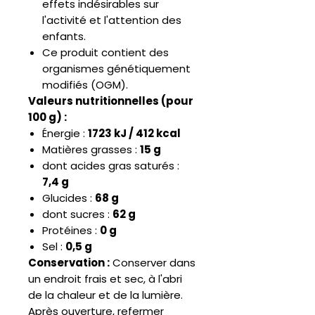
effets indésirables sur
l'activité et l'attention des
enfants.
Ce produit contient des
organismes génétiquement
modifiés (OGM).
Valeurs nutritionnelles (pour
100 g) :
Énergie :
1723 kJ / 412 kcal
Matières grasses :
15 g
dont acides gras saturés :
7,4 g
Glucides :
68 g
dont sucres :
62 g
Protéines :
0 g
Sel :
0,5 g
Conservation :
Conserver dans
un endroit frais et sec, à l'abri
de la chaleur et de la lumière.
Après ouverture, refermer