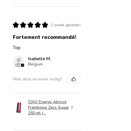
★
★
★
★
★
1 week geleden
Fortement recommandé!
Top
Isabelle M.
Belgium
Was deze recensie nuttig?
CIAO Energy Abricot
Framboise Zero Sugar
250 ml (...