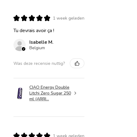
★
★
★
★
★
1 week geleden
Tu devrais avoir ça !
Isabelle M.
Belgium
Was deze recensie nuttig?
CIAO Energy Double
Litchi Zero Sugar 250
ml (ARRI...
★
★
★
★
★
1 week geleden