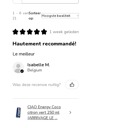
1 - 6 van
Sorteer
21
op:
★
★
★
★
★
1 week geleden
Hautement recommandé!
Le meilleur
Isabelle M.
Belgium
Was deze recensie nuttig?
CIAO Energy Coco
citron vert 250 ml
(ARRIVAGE LE ...