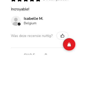
Incroyable!
Isabelle M.
Belgium
Was deze recensie nuttig?
CIAO Energy Pomme
Rhubarbe Zero Sugar
250 ml (ARR...
★
★
★
★
★
1 week geleden
Merveilleux!