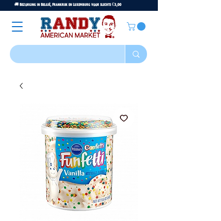
🚚 Bezorging in België, Frankrijk en Luxemburg voor slechts €3,00