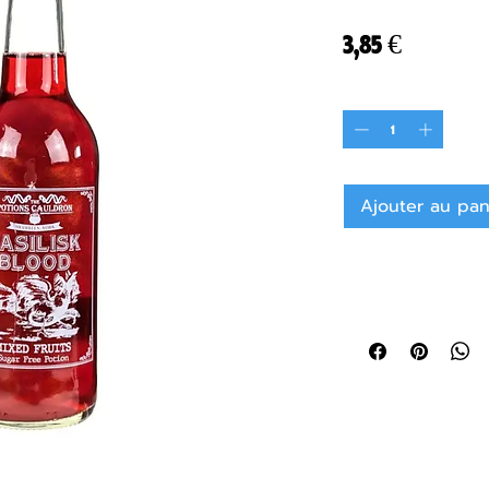
Prix
3,85 €
Quantité
*
Ajouter au pan