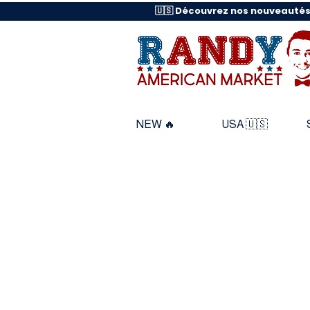
🇺🇸 Découvrez nos nouveautés
NEW 🔥
USA 🇺🇸