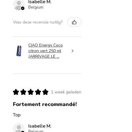
Isabelle M.
Belgium
Was deze recensie nuttig?
CIAO Energy Coco
citron vert 250 ml
(ARRIVAGE LE ...
★
★
★
★
★
1 week geleden
Fortement recommandé!
Top
Isabelle M.
Belgium