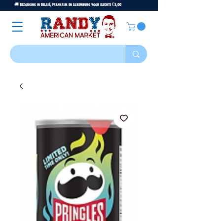
🚚 Bezorging in België, Frankrijk en Luxemburg voor slechts €3,00