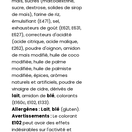
maïs, sucres (maltodextrine,
sucre, dextrose, solides de sirop
de maïs), farine de riz,
émulsifiant (E471), sel,
exhausteurs de goût (E621, E631,
E627), correcteurs d'acidité
(acide citrique, acide malique,
E262), poudre d'oignon, amidon
de maïs modifié, huile de coco
modifiée, huile de palme
modifiée, huile de palmiste
modifiée, épices, arômes
naturels et artificiels, poudre de
vinaigre de cidre, dérivés de
lait
, amidon de
blé
, colorants
(E160c, E102, E133).
Allergènes :
Lait
,
blé
(gluten).
Avertissements :
Le colorant
E102
peut avoir des effets
indésirables sur l'activité et