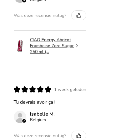
Was deze recensie nuttig?
CIAO Energy Abricot
Framboise Zero Sugar
250 ml (...
★
★
★
★
★
1 week geleden
Tu devrais avoir ça !
Isabelle M.
Belgium
Was deze recensie nuttig?