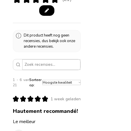
21
Dit product heeft nog geen
recensies, dus bekijk ook onze
andere recensies.
1 - 6 van
Sorteer
21
op:
★
★
★
★
★
1 week geleden
Hautement recommandé!
Le meilleur