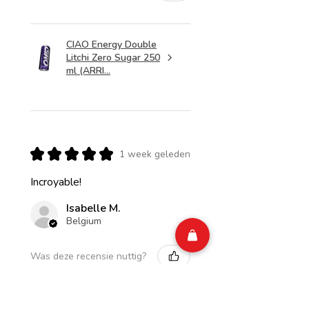
CIAO Energy Double
Litchi Zero Sugar 250
ml (ARRI...
★
★
★
★
★
1 week geleden
Incroyable!
Isabelle M.
Belgium
Was deze recensie nuttig?