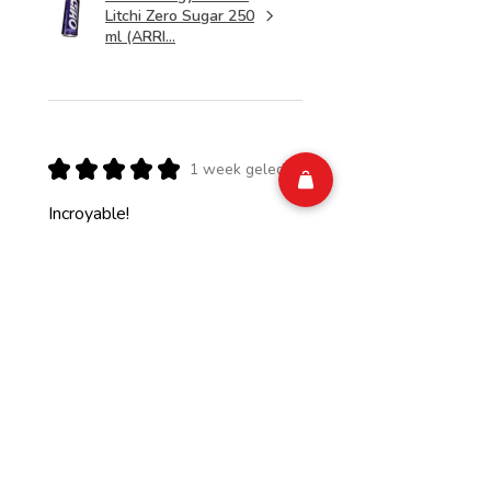
Litchi Zero Sugar 250
ml (ARRI...
★
★
★
★
★
1 week geleden
Incroyable!
Isabelle M.
Belgium
Was deze recensie nuttig?
CIAO Energy Pomme
Rhubarbe Zero Sugar
250 ml (ARR...