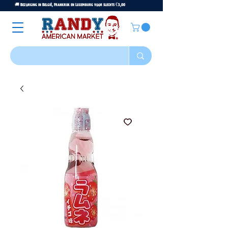
🚚 Bezorging in België, Frankrijk en Luxemburg voor slechts €3,00