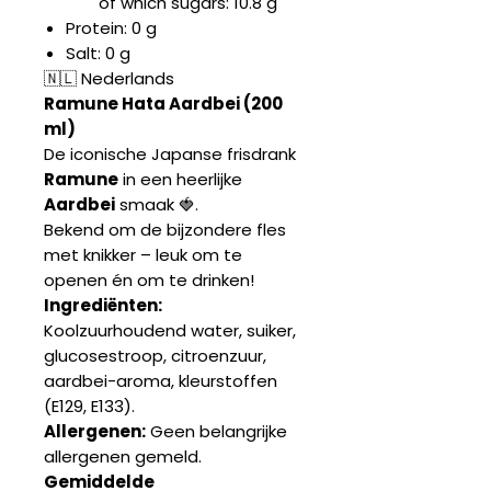
of which sugars: 10.8 g
Protein: 0 g
Salt: 0 g
🇳🇱 Nederlands
Ramune Hata Aardbei (200
ml)
De iconische Japanse frisdrank
Ramune
in een heerlijke
Aardbei
smaak 🍓.
Bekend om de bijzondere fles
met knikker – leuk om te
openen én om te drinken!
Ingrediënten:
Koolzuurhoudend water, suiker,
glucosestroop, citroenzuur,
aardbei-aroma, kleurstoffen
(E129, E133).
Allergenen:
Geen belangrijke
allergenen gemeld.
Gemiddelde