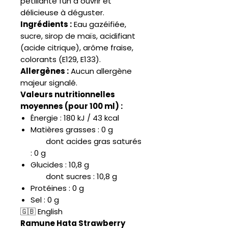
pétillante fun à ouvrir et
délicieuse à déguster.
Ingrédients :
Eau gazéifiée,
sucre, sirop de maïs, acidifiant
(acide citrique), arôme fraise,
colorants (E129, E133).
Allergènes :
Aucun allergène
majeur signalé.
Valeurs nutritionnelles
moyennes (pour 100 ml) :
Énergie : 180 kJ / 43 kcal
Matières grasses : 0 g
dont acides gras saturés
: 0 g
Glucides : 10,8 g
dont sucres : 10,8 g
Protéines : 0 g
Sel : 0 g
🇬🇧 English
Ramune Hata Strawberry