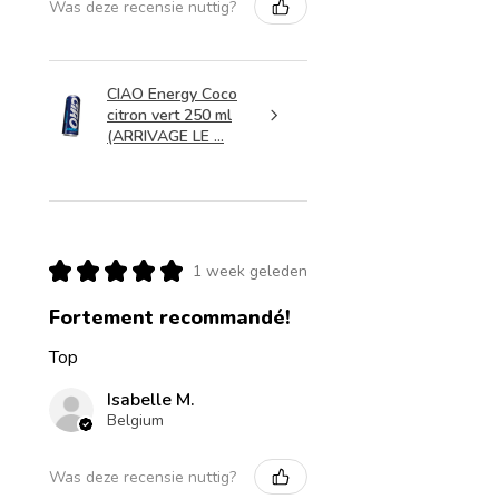
Was deze recensie nuttig?
CIAO Energy Coco
citron vert 250 ml
(ARRIVAGE LE ...
★
★
★
★
★
1 week geleden
Fortement recommandé!
Top
Isabelle M.
Belgium
Was deze recensie nuttig?