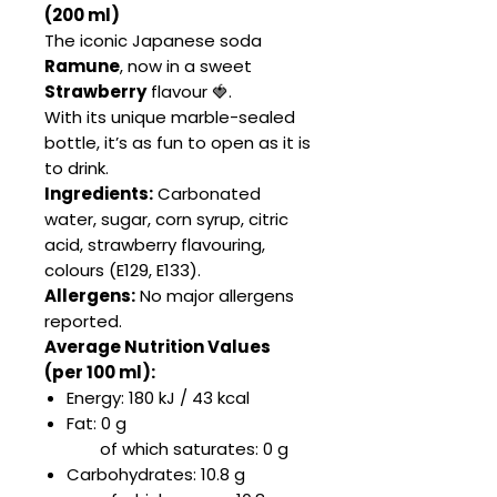
(200 ml)
The iconic Japanese soda
Ramune
, now in a sweet
Strawberry
flavour 🍓.
With its unique marble-sealed
bottle, it’s as fun to open as it is
to drink.
Ingredients:
Carbonated
water, sugar, corn syrup, citric
acid, strawberry flavouring,
colours (E129, E133).
Allergens:
No major allergens
reported.
Average Nutrition Values
(per 100 ml):
Energy: 180 kJ / 43 kcal
Fat: 0 g
of which saturates: 0 g
Carbohydrates: 10.8 g