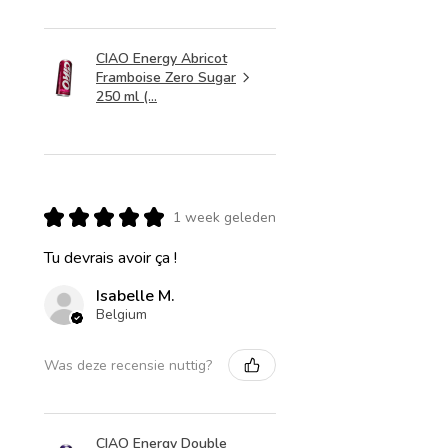
CIAO Energy Abricot
Framboise Zero Sugar
250 ml (...
★
★
★
★
★
1 week geleden
Tu devrais avoir ça !
Isabelle M.
Belgium
Was deze recensie nuttig?
CIAO Energy Double