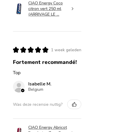
CIAO Energy Coco
citron vert 250 ml
(ARRIVAGE LE ...
★
★
★
★
★
1 week geleden
Fortement recommandé!
Top
Isabelle M.
Belgium
Was deze recensie nuttig?
CIAO Energy Abricot