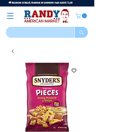
🚚 Bezorging in België, Frankrijk en Luxemburg voor slechts €3,00