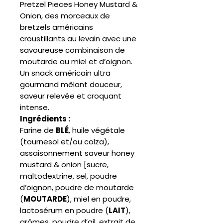
Pretzel Pieces Honey Mustard &
Onion, des morceaux de
bretzels américains
croustillants au levain avec une
savoureuse combinaison de
moutarde au miel et d’oignon.
Un snack américain ultra
gourmand mêlant douceur,
saveur relevée et croquant
intense.
Ingrédients :
Farine de
BLÉ
, huile végétale
(tournesol et/ou colza),
assaisonnement saveur honey
mustard & onion [sucre,
maltodextrine, sel, poudre
d’oignon, poudre de moutarde
(
MOUTARDE
), miel en poudre,
lactosérum en poudre (
LAIT
),
arômes, poudre d’ail, extrait de