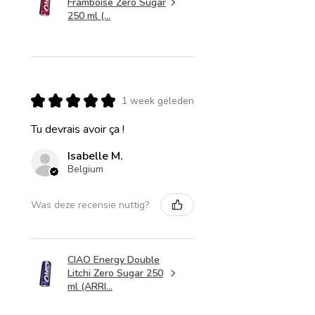
Framboise Zero Sugar
250 ml (...
★
★
★
★
★
1 week geleden
Tu devrais avoir ça !
Isabelle M.
Belgium
Was deze recensie nuttig?
CIAO Energy Double
Litchi Zero Sugar 250
ml (ARRI...