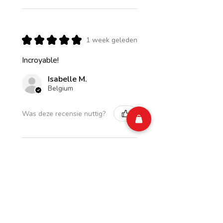
★
★
★
★
★
1 week geleden
Incroyable!
Isabelle M.
Belgium
Was deze recensie nuttig?
CIAO Energy Pomme
Rhubarbe Zero Sugar
250 ml (ARR...