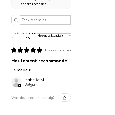
andere recensies.
1 - 6 van
Sorteer
21
op:
★
★
★
★
★
1 week geleden
Hautement recommandé!
Le meilleur
Isabelle M.
Belgium
Was deze recensie nuttig?