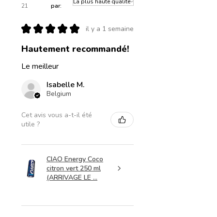
21
par:
★
★
★
★
★
il y a 1 semaine
Hautement recommandé!
Le meilleur
Isabelle M.
Belgium
Cet avis vous a-t-il été
utile ?
CIAO Energy Coco
citron vert 250 ml
(ARRIVAGE LE ...