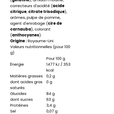
correcteurs d'acidité (
acide
citrique
,
citrate trisodique
),
arômes, pulpe de pomme,
agent d'enrobage (
cire de
carnauba
), colorant
(
anthocyanes
).
Origine :
Royaume-Uni
Valeurs nutritionnelles (pour 100
g)
Pour 100 g
Énergie
1477 kJ / 353
kcal
Matières grasses
0,2 g
dont acides gras
0 g
saturés
Glucides
84 g
dont sucres
63 g
Protéines
3,4 g
Sel
0,07 g