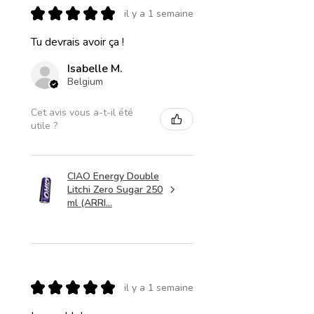
★
★
★
★
★
il y a 1 semaine
Tu devrais avoir ça !
Isabelle M.
Belgium
Cet avis vous a-t-il été
utile ?
CIAO Energy Double
Litchi Zero Sugar 250
ml (ARRI...
★
★
★
★
★
il y a 1 semaine