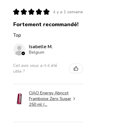
★
★
★
★
★
il y a 1 semaine
Fortement recommandé!
Top
Isabelle M.
Belgium
Cet avis vous a-t-il été
utile ?
CIAO Energy Abricot
Framboise Zero Sugar
250 ml (...