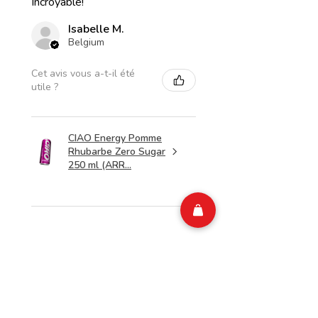
Incroyable!
Isabelle M.
Belgium
Cet avis vous a-t-il été
utile ?
CIAO Energy Pomme
Rhubarbe Zero Sugar
250 ml (ARR...
★
★
★
★
★
il y a 1 semaine
Merveilleux!
Top