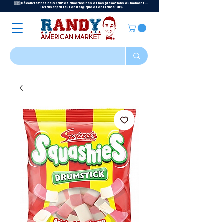
🇺🇸 Découvrez nos nouveautés américaines et nos promotions du moment —
Livraison partout en Belgique et en France ! 🚚✨