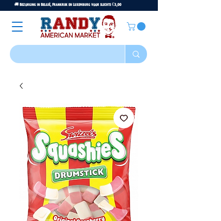
🚚 Bezorging in België, Frankrijk en Luxemburg voor slechts €3,00