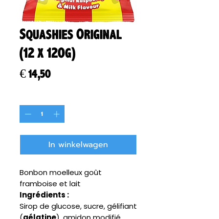
Squashies Original
(12 x 120g)
Prijs
€ 14,50
Aantal
*
In winkelwagen
Bonbon moelleux goût
framboise et lait
Ingrédients :
Sirop de glucose, sucre, gélifiant
(
gélatine
), amidon modifié,