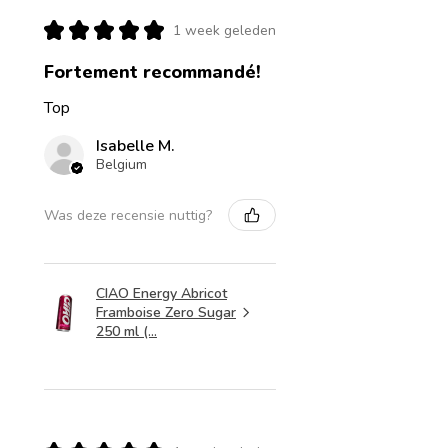
★
★
★
★
★
1 week geleden
Fortement recommandé!
Top
Isabelle M.
Belgium
Was deze recensie nuttig?
CIAO Energy Abricot
Framboise Zero Sugar
250 ml (...