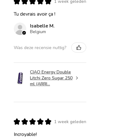
★
★
★
★
★
1 week geleden
Tu devrais avoir ça !
Isabelle M.
Belgium
Was deze recensie nuttig?
CIAO Energy Double
Litchi Zero Sugar 250
ml (ARRI...
★
★
★
★
★
1 week geleden
Incroyable!