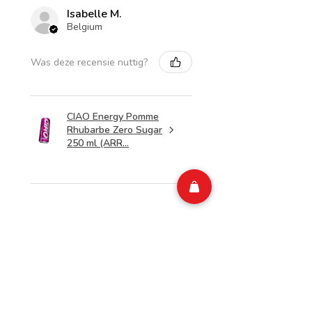
Isabelle M.
Belgium
Was deze recensie nuttig?
CIAO Energy Pomme
Rhubarbe Zero Sugar
250 ml (ARR...
★
★
★
★
★
1 week geleden
Merveilleux!
Top
Isabelle M.