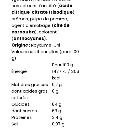
correcteurs d'acidité (
acide
citrique
,
citrate trisodique
),
arômes, pulpe de pomme,
agent d'enrobage (
cire de
carnauba
), colorant
(
anthocyanes
).
Origine :
Royaume-Uni
Valeurs nutritionnelles (pour 100
g)
Pour 100 g
Énergie
1477 kJ / 353
kcal
Matières grasses
0,2 g
dont acides gras
0 g
saturés
Glucides
84 g
dont sucres
63 g
Protéines
3,4 g
Sel
0,07 g