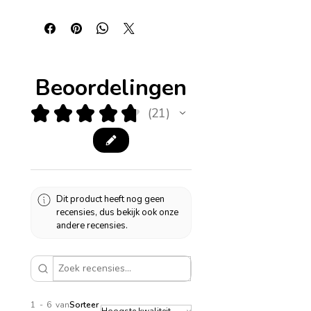
Beoordelingen
★
★
★
★
★
21
21
Dit product heeft nog geen
recensies, dus bekijk ook onze
andere recensies.
1 - 6 van
Sorteer