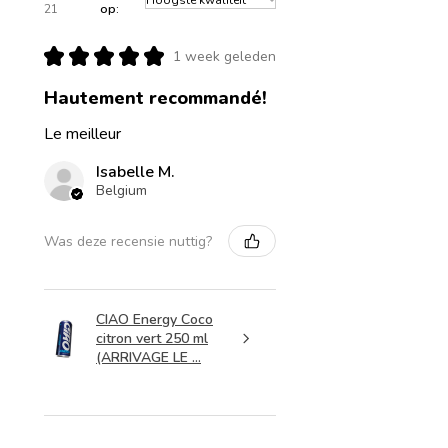
21
op:
★
★
★
★
★
1 week geleden
Hautement recommandé!
Le meilleur
Isabelle M.
Belgium
Was deze recensie nuttig?
CIAO Energy Coco
citron vert 250 ml
(ARRIVAGE LE ...