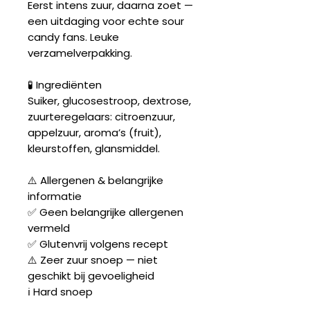
Eerst intens zuur, daarna zoet —
een uitdaging voor echte sour
candy fans. Leuke
verzamelverpakking.
🧪 Ingrediënten
Suiker, glucosestroop, dextrose,
zuurteregelaars: citroenzuur,
appelzuur, aroma’s (fruit),
kleurstoffen, glansmiddel.
⚠️ Allergenen & belangrijke
informatie
✅ Geen belangrijke allergenen
vermeld
✅ Glutenvrij volgens recept
⚠️ Zeer zuur snoep — niet
geschikt bij gevoeligheid
ℹ️ Hard snoep