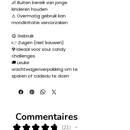
👶 Buiten bereik van jonge
kinderen houden
⚠️ Overmatig gebruik kan
mondirritatie veroorzaken
😋 Gebruik
👉 Zuigen (niet kauwen)
☢️ Ideaal voor sour candy
challenges
🚚 Leuke
vrachtwagenverpakking om te
sparen of cadeau te doen
Commentaires
★
★
★
★
★
21
21