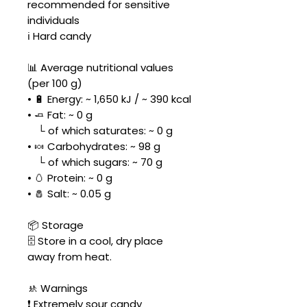
recommended for sensitive
individuals
ℹ️ Hard candy
📊 Average nutritional values
(per 100 g)
• 🔋 Energy: ~ 1,650 kJ / ~ 390 kcal
• 🧈 Fat: ~ 0 g
└ of which saturates: ~ 0 g
• 🍬 Carbohydrates: ~ 98 g
└ of which sugars: ~ 70 g
• 🥚 Protein: ~ 0 g
• 🧂 Salt: ~ 0.05 g
📦 Storage
🗄️ Store in a cool, dry place
away from heat.
🚸 Warnings
❗ Extremely sour candy