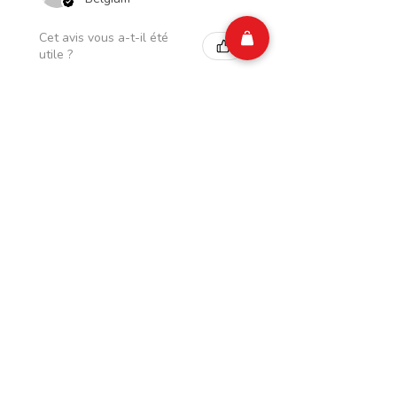
Cet avis vous a-t-il été
utile ?
CIAO Energy Abricot
Framboise Zero Sugar
250 ml (...
★
★
★
★
★
il y a 1 semaine
Tu devrais avoir ça !
Isabelle M.
Belgium
Cet avis vous a-t-il été