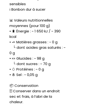
sensibles
ℹ️ Bonbon dur à sucer
📊 Valeurs nutritionnelles
moyennes (pour 100 g)
• 🔋 Énergie : ~ 1 650 kJ / ~ 390
kcal
• 🧈 Matières grasses : ~ 0 g
└ dont acides gras saturés : ~
0 g
• 🍬 Glucides : ~ 98 g
└ dont sucres : ~ 70 g
• 🥚 Protéines : ~ 0 g
• 🧂 Sel : ~ 0,05 g
📦 Conservation
🗄️ Conserver dans un endroit
sec et frais, à l’abri de la
chaleur.