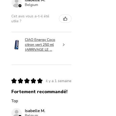
Isabelle M.
Belgium
Cet avis vous a-t-il été
utile ?
CIAO Energy Coco
citron vert 250 ml
(ARRIVAGE LE ...
★
★
★
★
★
il y a 1 semaine
Fortement recommandé!
Top
Isabelle M.
Belgium