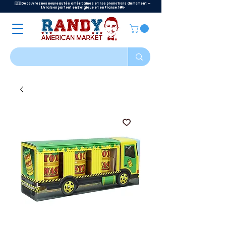
🇺🇸 Découvrez nos nouveautés américaines et nos promotions du moment —
Livraison partout en Belgique et en France ! 🚚✨