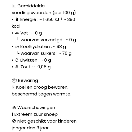
📊 Gemiddelde
voedingswaarden (per 100 g)
• 🔋 Energie : ~ 1.650 kJ / ~ 390
kcal
• 🧈 Vet : ~ 0 g
└ waarvan verzadigd : ~ 0 g
• 🍬 Koolhydraten : ~ 98 g
└ waarvan suikers : ~ 70 g
• 🥚 Eiwitten : ~ 0 g
• 🧂 Zout : ~ 0,05 g
📦 Bewaring
🗄️ Koel en droog bewaren,
beschermd tegen warmte.
🚸 Waarschuwingen
❗ Extreem zuur snoep
🚫 Niet geschikt voor kinderen
jonger dan 3 jaar