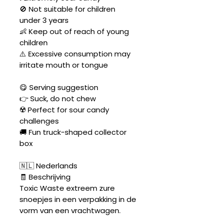
🚫 Not suitable for children
under 3 years
👶 Keep out of reach of young
children
⚠️ Excessive consumption may
irritate mouth or tongue
😋 Serving suggestion
👉 Suck, do not chew
☢️ Perfect for sour candy
challenges
🚚 Fun truck-shaped collector
box
🇳🇱 Nederlands
🧾 Beschrijving
Toxic Waste extreem zure
snoepjes in een verpakking in de
vorm van een vrachtwagen.