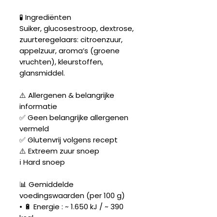
🧪 Ingrediënten
Suiker, glucosestroop, dextrose,
zuurteregelaars: citroenzuur,
appelzuur, aroma’s (groene
vruchten), kleurstoffen,
glansmiddel.
⚠️ Allergenen & belangrijke
informatie
✅ Geen belangrijke allergenen
vermeld
✅ Glutenvrij volgens recept
⚠️ Extreem zuur snoep
ℹ️ Hard snoep
📊 Gemiddelde
voedingswaarden (per 100 g)
• 🔋 Energie : ~ 1.650 kJ / ~ 390