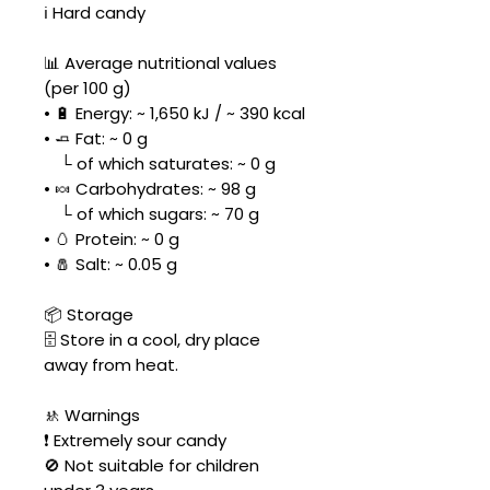
ℹ️ Hard candy
📊 Average nutritional values
(per 100 g)
• 🔋 Energy: ~ 1,650 kJ / ~ 390 kcal
• 🧈 Fat: ~ 0 g
└ of which saturates: ~ 0 g
• 🍬 Carbohydrates: ~ 98 g
└ of which sugars: ~ 70 g
• 🥚 Protein: ~ 0 g
• 🧂 Salt: ~ 0.05 g
📦 Storage
🗄️ Store in a cool, dry place
away from heat.
🚸 Warnings
❗ Extremely sour candy
🚫 Not suitable for children