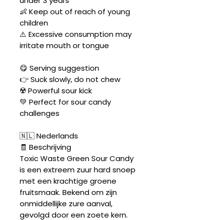
under 3 years
👶 Keep out of reach of young
children
⚠️ Excessive consumption may
irritate mouth or tongue
😋 Serving suggestion
👉 Suck slowly, do not chew
☢️ Powerful sour kick
💚 Perfect for sour candy
challenges
🇳🇱 Nederlands
🧾 Beschrijving
Toxic Waste Green Sour Candy
is een extreem zuur hard snoep
met een krachtige groene
fruitsmaak. Bekend om zijn
onmiddellijke zure aanval,
gevolgd door een zoete kern.