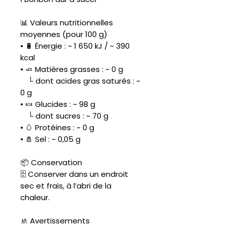
📊 Valeurs nutritionnelles
moyennes (pour 100 g)
• 🔋 Énergie : ~ 1 650 kJ / ~ 390
kcal
• 🧈 Matières grasses : ~ 0 g
└ dont acides gras saturés : ~
0 g
• 🍬 Glucides : ~ 98 g
└ dont sucres : ~ 70 g
• 🥚 Protéines : ~ 0 g
• 🧂 Sel : ~ 0,05 g
📦 Conservation
🗄️ Conserver dans un endroit
sec et frais, à l’abri de la
chaleur.
🚸 Avertissements