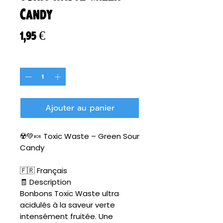
Candy
Prix
1,95 €
Quantité
*
Ajouter au panier
☢️💚🍬 Toxic Waste – Green Sour
Candy
🇫🇷 Français
🧾 Description
Bonbons Toxic Waste ultra
acidulés à la saveur verte
intensément fruitée. Une