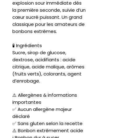
explosion sour immédiate dès
la première seconde, suivie d’un
cœur sucré puissant. Un grand
classique pour les amateurs de
bonbons extrêmes.
🧪 Ingrédients
Sucre, sirop de glucose,
dextrose, acidifiants : acide
citrique, acide malique, arômes
(fruits verts), colorants, agent
d’enrobage.
⚠️ Allergènes & informations
importantes
✅ Aucun allergène majeur
déclaré
✅ Sans gluten selon la recette
⚠️ Bonbon extrêmement acide
ℹ️ Bonbon dur à sucer