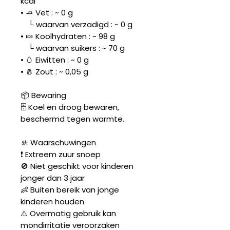
kcal
• 🧈 Vet : ~ 0 g
└ waarvan verzadigd : ~ 0 g
• 🍬 Koolhydraten : ~ 98 g
└ waarvan suikers : ~ 70 g
• 🥚 Eiwitten : ~ 0 g
• 🧂 Zout : ~ 0,05 g
📦 Bewaring
🗄️ Koel en droog bewaren,
beschermd tegen warmte.
🚸 Waarschuwingen
❗ Extreem zuur snoep
🚫 Niet geschikt voor kinderen
jonger dan 3 jaar
👶 Buiten bereik van jonge
kinderen houden
⚠️ Overmatig gebruik kan
mondirritatie veroorzaken