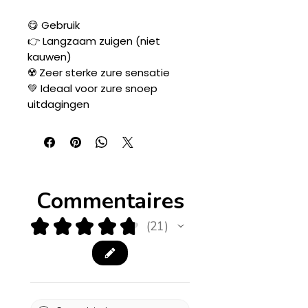
😋 Gebruik
👉 Langzaam zuigen (niet
kauwen)
☢️ Zeer sterke zure sensatie
💚 Ideaal voor zure snoep
uitdagingen
Commentaires
★
★
★
★
★
21
21