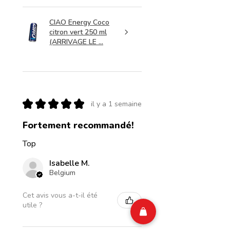
CIAO Energy Coco
citron vert 250 ml
(ARRIVAGE LE ...
★
★
★
★
★
il y a 1 semaine
Fortement recommandé!
Top
Isabelle M.
Belgium
Cet avis vous a-t-il été
utile ?