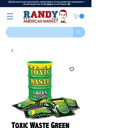
🇺🇸 Découvrez nos nouveautés américaines et nos promotions du moment —
Livraison partout en Belgique et en France ! 🚚✨
Toxic Waste Green