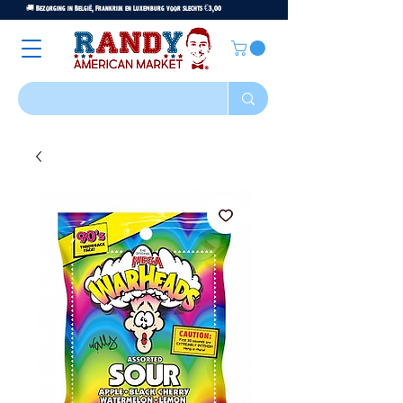
🚚 Bezorging in België, Frankrijk en Luxemburg voor slechts €3,00