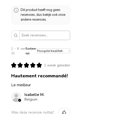
Dit product heeft nog geen
recensies, dus bekijk ook onze
andere recensies.
1 - 6 van
Sorteer
21
op:
★
★
★
★
★
1 week geleden
Hautement recommandé!
Le meilleur
Isabelle M.
Belgium
Was deze recensie nuttig?