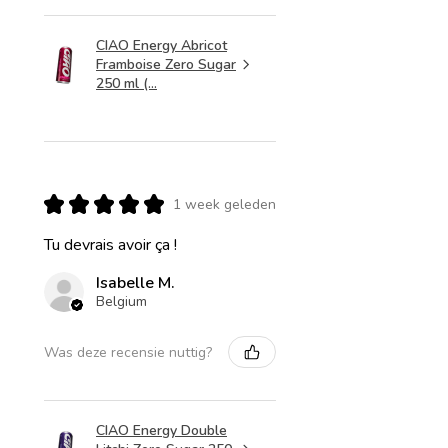
CIAO Energy Abricot
Framboise Zero Sugar
250 ml (...
★
★
★
★
★
1 week geleden
Tu devrais avoir ça !
Isabelle M.
Belgium
Was deze recensie nuttig?
CIAO Energy Double