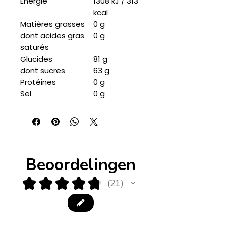
Énergie
1308 kJ / 313
kcal
Matières grasses
0 g
dont acides gras
0 g
saturés
Glucides
81 g
dont sucres
63 g
Protéines
0 g
Sel
0 g
Beoordelingen
★
★
★
★
★
21
21