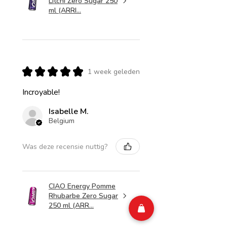
Litchi Zero Sugar 250
ml (ARRI...
★
★
★
★
★
1 week geleden
Incroyable!
Isabelle M.
Belgium
Was deze recensie nuttig?
CIAO Energy Pomme
Rhubarbe Zero Sugar
250 ml (ARR...