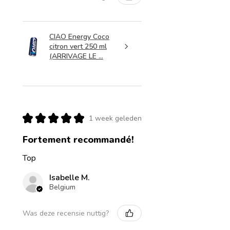
CIAO Energy Coco
citron vert 250 ml
(ARRIVAGE LE ...
★
★
★
★
★
1 week geleden
Fortement recommandé!
Top
Isabelle M.
Belgium
Was deze recensie nuttig?