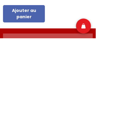
Ajouter au
panier
🇺🇸 Rejoins la Randy Family ! 
Reçois les nouveautés américaines, les 
promos folles et les exclusives Randy 
directement dans ta boîte mail 🍩🎁
Email
*
Join
📬 Zéro spam, que du fun made in USA !
Ma carte de fidélité