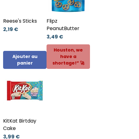
Reese's Sticks
Flipz
PeanutButter
Prix
2,19 €
Prix
3,49 €
Houston, we
Ajouter au
have a
panier
shortage!” 🚀
KitKat Birtday
Cake
Prix
3,99 €