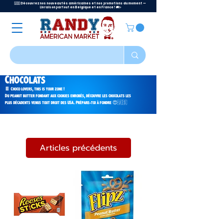
🇺🇸 Découvrez nos nouveautés américaines et nos promotions du moment —
Livraison partout en Belgique et en France ! 🚚✨
Chocolats
🍫 Choco lovers, this is your zone !
Du peanut butter fondant aux cookies enrobés, découvre les chocolats les
plus décadents venus tout droit des USA. Prépare-toi à fondre 😍🇺🇸
Articles précédents