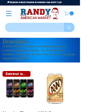
🚚 Bezorging in België, Frankrijk en Luxemburg voor slechts €3,00
Drankjes
Cultfrisdranken, ijsthee, energiedrankjes en
onwaarschijnlijke smaken... De Amerikaanse
koelkast komt naar je huis. Fris, leuk en compleet
eigenzinnig 🇺🇸💥
Saveur au choix