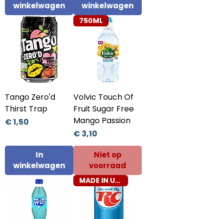
winkelwagen
winkelwagen
750ML
Tango Zero'd
Volvic Touch Of
Thirst Trap
Fruit Sugar Free
Mango Passion
Prijs
€ 1,50
Prijs
€ 3,10
In
Niet op
winkelwagen
voorraad
MADE IN USA