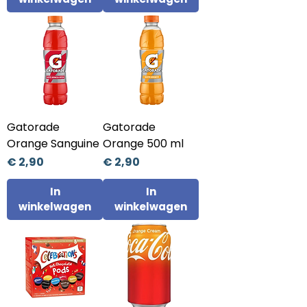
Gatorade
Gatorade
Orange Sanguine
Orange 500 ml
Prijs
Prijs
€ 2,90
€ 2,90
In
In
winkelwagen
winkelwagen