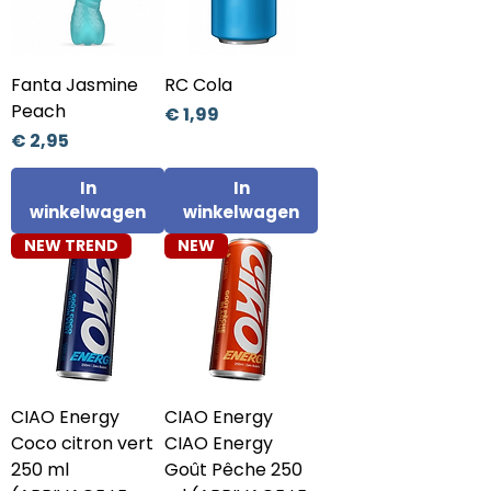
Fanta Jasmine
RC Cola
Peach
Prijs
€ 1,99
Prijs
€ 2,95
In
In
winkelwagen
winkelwagen
NEW TREND
NEW
CIAO Energy
CIAO Energy
Coco citron vert
CIAO Energy
250 ml
Goût Pêche 250