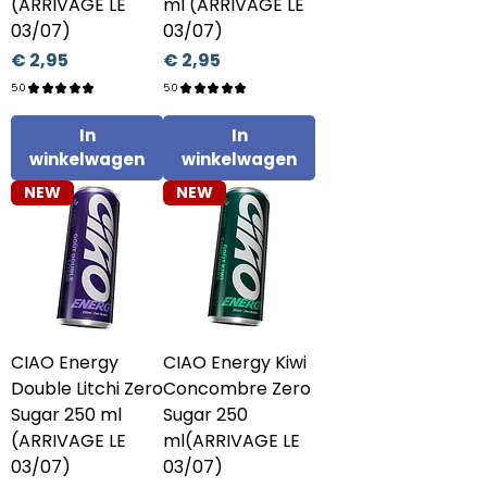
(ARRIVAGE LE
ml (ARRIVAGE LE
03/07)
03/07)
Prijs
Prijs
€ 2,95
€ 2,95
5.0
★
★
★
★
★
5.0
★
★
★
★
★
1
1
In
In
winkelwagen
winkelwagen
NEW
NEW
CIAO Energy
CIAO Energy Kiwi
Double Litchi Zero
Concombre Zero
Sugar 250 ml
Sugar 250
(ARRIVAGE LE
ml(ARRIVAGE LE
03/07)
03/07)