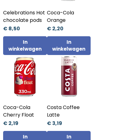
Celebrations Hot
Coca-Cola
chocolate pods
Orange
Prijs
Prijs
€ 8,50
€ 2,20
In
In
winkelwagen
winkelwagen
Coca-Cola
Costa Coffee
Cherry Float
Latte
Prijs
Prijs
€ 2,19
€ 3,19
In
In