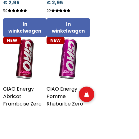
Prijs
Prijs
€ 2,95
€ 2,95
5.0
★
★
★
★
★
5.0
★
★
★
★
★
1
1
In
In
winkelwagen
winkelwagen
NEW
NEW
CIAO Energy
CIAO Energy
Abricot
Pomme
Framboise Zero
Rhubarbe Zero
Sugar 250 ml
Sugar 250 ml
(ARRIVAGE LE
(ARRIVAGE LE
03/07)
03/07)
Prijs
Prijs
€ 2,95
€ 2,95