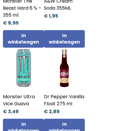
Monster The
A&W Cream
Beast Hard 6 % –
Soda 355ML
355 ml
Prijs
€ 1,95
Prijs
€ 9,95
In
In
winkelwagen
winkelwagen
Monster Ultra
Dr Pepper Vanilla
Vice Guava
Float 275 ml
Prijs
Prijs
€ 3,49
€ 2,89
In
In
winkelwagen
winkelwagen